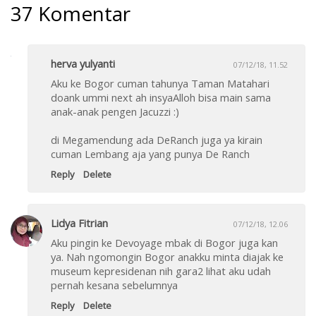
37 Komentar
herva yulyanti
07/12/18, 11.52
Aku ke Bogor cuman tahunya Taman Matahari
doank ummi next ah insyaAlloh bisa main sama
anak-anak pengen Jacuzzi :)
di Megamendung ada DeRanch juga ya kirain
cuman Lembang aja yang punya De Ranch
Reply
Delete
Lidya Fitrian
07/12/18, 12.06
Aku pingin ke Devoyage mbak di Bogor juga kan
ya. Nah ngomongin Bogor anakku minta diajak ke
museum kepresidenan nih gara2 lihat aku udah
pernah kesana sebelumnya
Reply
Delete