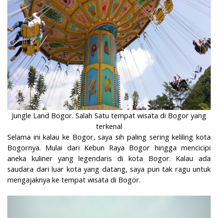
Jungle Land Bogor. Salah Satu tempat wisata di Bogor yang
terkenal
Selama ini kalau ke Bogor, saya sih paling sering keliling kota
Bogornya. Mulai dari Kebun Raya Bogor hingga mencicipi
aneka kuliner yang legendaris di kota Bogor. Kalau ada
saudara dari luar kota yang datang, saya pun tak ragu untuk
mengajaknya ke tempat wisata di Bogor.