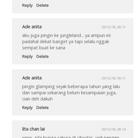
Reply
Delete
Ade anita
09/12/18, 08.11
aku juga pingin ke jungleland... ya ampun ini
padahal dekat banget ya tapi selalu nggak
sempat buat ke sana
Reply
Delete
Ade anita
09/12/18, 08.11
pingin glamping sejak beberapa tahun yang lalu
dan sampai sekarang belum kesampaian juga..
cian deh dakuh
Reply
Delete
lita chan lai
09/12/18, 08.14
wow, ada bunga sakura di cibodas. jadi pengen