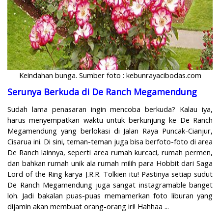
Keindahan bunga. Sumber foto : kebunrayacibodas.com
Serunya Berkuda di De Ranch Megamendung
Sudah lama penasaran ingin mencoba berkuda? Kalau iya,
harus menyempatkan waktu untuk berkunjung ke De Ranch
Megamendung yang berlokasi di Jalan Raya Puncak-Cianjur,
Cisarua ini. Di sini, teman-teman juga bisa berfoto-foto di area
De Ranch lainnya, seperti area rumah kurcaci, rumah permen,
dan bahkan rumah unik ala rumah milih para Hobbit dari Saga
Lord of the Ring karya J.R.R. Tolkien itu! Pastinya setiap sudut
De Ranch Megamendung juga sangat instagramable banget
loh. Jadi bakalan puas-puas memamerkan foto liburan yang
dijamin akan membuat orang-orang iri! Hahhaa ...