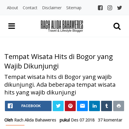
About
Contact
Disclaimer
Sitemap
Tempat Wisata Hits di Bogor yang
Wajib Dikunjungi
Tempat wisata hits di Bogor yang wajib
dikunjungi. Ada beberapa tempat wisata
hits yang wajib dikunjungi
Home
Tempat Wisata Hits di Bogor
FACEBOOK
Jalan-Jalan
Tempat Wisata Hits di Bogor yang Wajib Dikunjungi
Oleh
Rach Alida Bahaweres
pukul
Des 07 2018
37 komentar