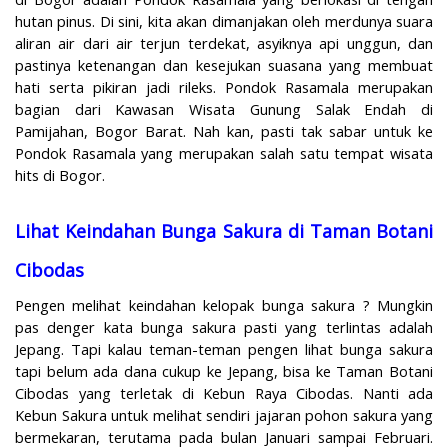
hutan pinus. Di sini, kita akan dimanjakan oleh merdunya suara
aliran air dari air terjun terdekat, asyiknya api unggun, dan
pastinya ketenangan dan kesejukan suasana yang membuat
hati serta pikiran jadi rileks. Pondok Rasamala merupakan
bagian dari Kawasan Wisata Gunung Salak Endah di
Pamijahan, Bogor Barat. Nah kan, pasti tak sabar untuk ke
Pondok Rasamala yang merupakan salah satu tempat wisata
hits di Bogor.
Lihat Keindahan Bunga Sakura di Taman Botani
Cibodas
Pengen melihat keindahan kelopak bunga sakura ? Mungkin
pas denger kata bunga sakura pasti yang terlintas adalah
Jepang. Tapi kalau teman-teman pengen lihat bunga sakura
tapi belum ada dana cukup ke Jepang, bisa ke Taman Botani
Cibodas yang terletak di Kebun Raya Cibodas. Nanti ada
Kebun Sakura untuk melihat sendiri jajaran pohon sakura yang
bermekaran, terutama pada bulan Januari sampai Februari.