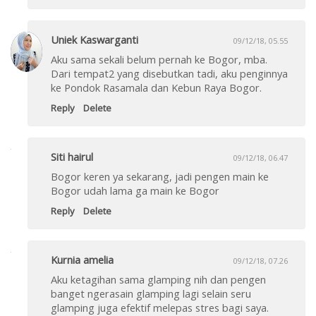
Uniek Kaswarganti
09/12/18, 05.55
Aku sama sekali belum pernah ke Bogor, mba.
Dari tempat2 yang disebutkan tadi, aku penginnya
ke Pondok Rasamala dan Kebun Raya Bogor.
Reply
Delete
Siti hairul
09/12/18, 06.47
Bogor keren ya sekarang, jadi pengen main ke
Bogor udah lama ga main ke Bogor
Reply
Delete
Kurnia amelia
09/12/18, 07.26
Aku ketagihan sama glamping nih dan pengen
banget ngerasain glamping lagi selain seru
glamping juga efektif melepas stres bagi saya.