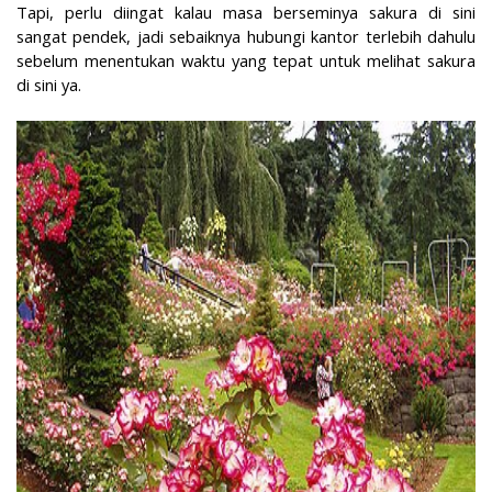
Tapi, perlu diingat kalau masa berseminya sakura di sini
sangat pendek, jadi sebaiknya hubungi kantor terlebih dahulu
sebelum menentukan waktu yang tepat untuk melihat sakura
di sini ya.