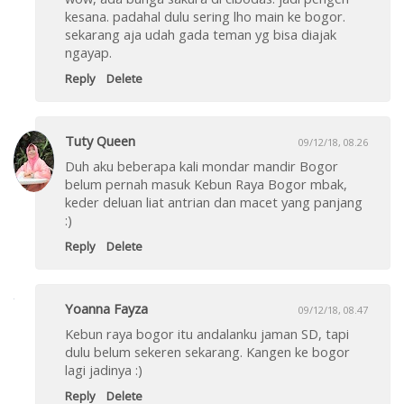
kesana. padahal dulu sering lho main ke bogor.
sekarang aja udah gada teman yg bisa diajak
ngayap.
Reply
Delete
Tuty Queen
09/12/18, 08.26
Duh aku beberapa kali mondar mandir Bogor
belum pernah masuk Kebun Raya Bogor mbak,
keder deluan liat antrian dan macet yang panjang
:)
Reply
Delete
Yoanna Fayza
09/12/18, 08.47
Kebun raya bogor itu andalanku jaman SD, tapi
dulu belum sekeren sekarang. Kangen ke bogor
lagi jadinya :)
Reply
Delete