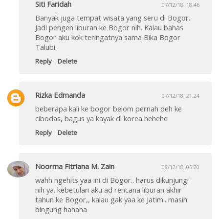
Siti Faridah
07/12/18, 18.46
Banyak juga tempat wisata yang seru di Bogor.
Jadi pengen liburan ke Bogor nih. Kalau bahas
Bogor aku kok teringatnya sama Bika Bogor
Talubi.
Reply
Delete
Rizka Edmanda
07/12/18, 21.24
beberapa kali ke bogor belom pernah deh ke
cibodas, bagus ya kayak di korea hehehe
Reply
Delete
Noorma Fitriana M. Zain
08/12/18, 05.20
wahh ngehits yaa ini di Bogor.. harus dikunjungi
nih ya. kebetulan aku ad rencana liburan akhir
tahun ke Bogor,, kalau gak yaa ke Jatim.. masih
bingung hahaha