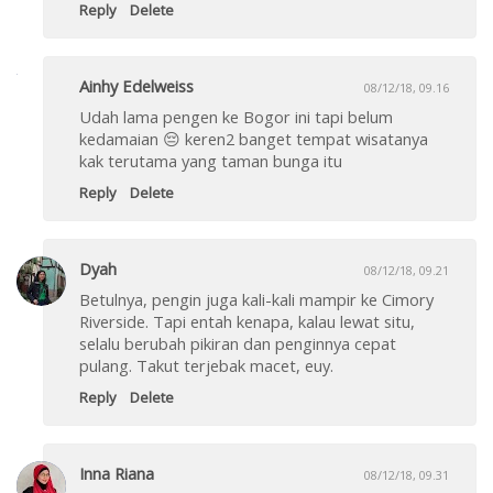
Reply
Delete
Ainhy Edelweiss
08/12/18, 09.16
Udah lama pengen ke Bogor ini tapi belum
kedamaian 😔 keren2 banget tempat wisatanya
kak terutama yang taman bunga itu
Reply
Delete
Dyah
08/12/18, 09.21
Betulnya, pengin juga kali-kali mampir ke Cimory
Riverside. Tapi entah kenapa, kalau lewat situ,
selalu berubah pikiran dan penginnya cepat
pulang. Takut terjebak macet, euy.
Reply
Delete
Inna Riana
08/12/18, 09.31