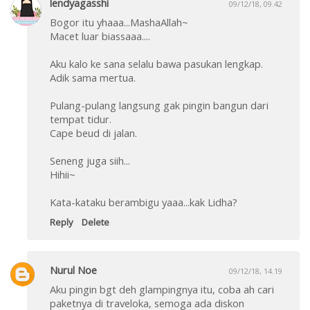
lendyagasshi
09/12/18, 09.42
Bogor itu yhaaa...MashaAllah~
Macet luar biassaaa....
Aku kalo ke sana selalu bawa pasukan lengkap.
Adik sama mertua.
Pulang-pulang langsung gak pingin bangun dari
tempat tidur.
Cape beud di jalan.
Seneng juga siih...
Hihii~
Kata-kataku berambigu yaaa...kak Lidha?
Reply
Delete
Nurul Noe
09/12/18, 14.19
Aku pingin bgt deh glampingnya itu, coba ah cari
paketnya di traveloka, semoga ada diskon