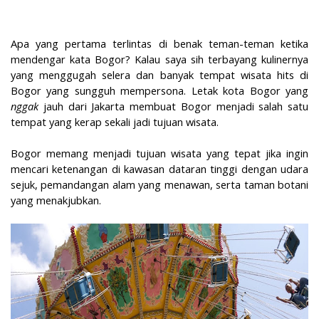
Apa yang pertama terlintas di benak teman-teman ketika
mendengar kata Bogor? Kalau saya sih terbayang kulinernya
yang menggugah selera dan banyak tempat wisata hits di
Bogor yang sungguh mempersona. Letak kota Bogor yang
nggak
jauh dari Jakarta membuat Bogor menjadi salah satu
tempat yang kerap sekali jadi tujuan wisata.
Bogor memang menjadi tujuan wisata yang tepat jika ingin
mencari ketenangan di kawasan dataran tinggi dengan udara
sejuk, pemandangan alam yang menawan, serta taman botani
yang menakjubkan.