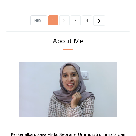
FIRST
1
2
3
4
About Me
Perkenalkan, saya Alida. Seorang Ummi, istri, jurnalis dan