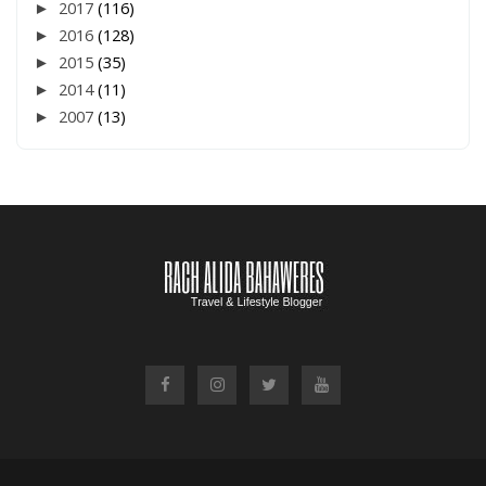
►
2017
(116)
►
2016
(128)
►
2015
(35)
►
2014
(11)
►
2007
(13)