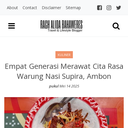
About
Contact
Disclaimer
Sitemap
Rach Alida Bahaw
Travel and LIfestyle Blogger Indo
KULINER
Empat Generasi Merawat Cita Rasa
Warung Nasi Supira, Ambon
pukul
Mei 14 2025
Empat Generasi Merawat Cita Rasa Warung Nasi Supira, Ambon