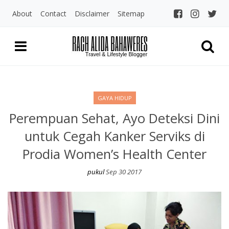
About
Contact
Disclaimer
Sitemap
Rach Alida Bahaw
Travel and LIfestyle Blogger Indo
GAYA HIDUP
Perempuan Sehat, Ayo Deteksi Dini
untuk Cegah Kanker Serviks di
Prodia Women’s Health Center
pukul
Sep 30 2017
Perempuan Sehat, Ayo Deteksi Dini untuk Cegah Kanker Serviks 