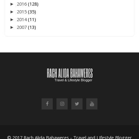
►
2016
(128)
►
2015
(35)
►
2014
(11)
►
2007
(13)
© 2017
Rach Alida Bahaweres - Travel and LIfestyle Blogger