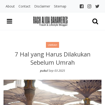
About
Contact
Disclaimer
Sitemap
Rach Alida Bahaw
Travel and LIfestyle Blogger Indo
UMRAH
7 Hal yang Harus Dilakukan
Sebelum Umrah
pukul
Sep 03 2025
7 Hal yang Harus Dilakukan Sebelum Umrah