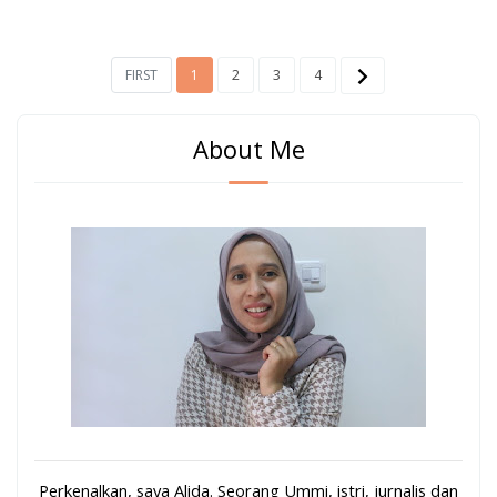
FIRST
1
2
3
4
About Me
Perkenalkan, saya Alida. Seorang Ummi, istri, jurnalis dan