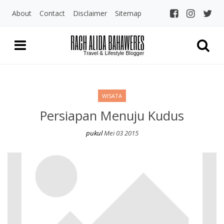
About
Contact
Disclaimer
Sitemap
Rach Alida Bahaw
Travel and LIfestyle Blogger Indo
WISATA
Persiapan Menuju Kudus
pukul
Mei 03 2015
Persiapan Menuju Kudus