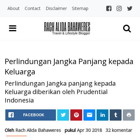
About
Contact
Disclaimer
Sitemap
Perlindungan Jangka Panjang kepada
Keluarga
Perlindungan Jangka panjang kepada
Keluarga diberikan oleh Prudential
Indonesia
Home
Perlindungan Jangka Panjang
FACEBOOK
Keuangan
Perlindungan Jangka Panjang kepada Keluarga
Oleh
Rach Alida Bahaweres
pukul
Apr 30 2018
32 komentar