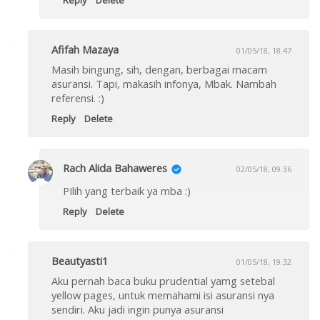
Reply
Delete
Afifah Mazaya
01/05/18, 18.47
Masih bingung, sih, dengan, berbagai macam
asuransi. Tapi, makasih infonya, Mbak. Nambah
referensi. :)
Reply
Delete
Rach Alida Bahaweres
02/05/18, 09.36
PIlih yang terbaik ya mba :)
Reply
Delete
Beautyasti1
01/05/18, 19.32
Aku pernah baca buku prudential yamg setebal
yellow pages, untuk memahami isi asuransi nya
sendiri. Aku jadi ingin punya asuransi