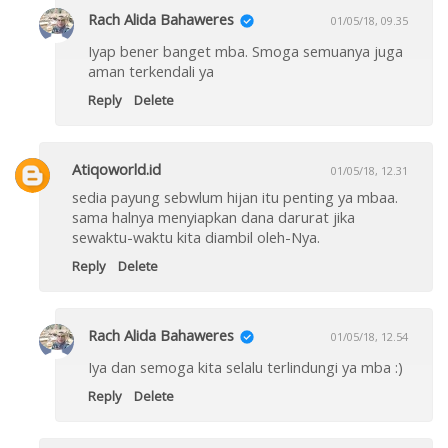
Rach Alida Bahaweres
01/05/18, 09.35
Iyap bener banget mba. Smoga semuanya juga
aman terkendali ya
Reply
Delete
Atiqoworld.id
01/05/18, 12.31
sedia payung sebwlum hijan itu penting ya mbaa.
sama halnya menyiapkan dana darurat jika
sewaktu-waktu kita diambil oleh-Nya.
Reply
Delete
Rach Alida Bahaweres
01/05/18, 12.54
Iya dan semoga kita selalu terlindungi ya mba :)
Reply
Delete