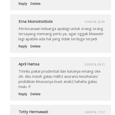
Reply
Delete
Erna MomsInstitute
01/05/18, 20.39
Perencanaan keluarga apalagi untuk orang-orang
tersayang memang perlu ya, agar nggak khawatir
lagi apabila ada hal yang tidak terduga terjadi
Reply
Delete
April Hamsa
02/05/18, 09.21
Tmnku pakai prudential dan katanya emang oke
sih. Aku masih galau milih2 asuransi kesehatan/
pndidikan khususnya buat anak2 hahaha galau
mulu :P
Reply
Delete
Tetty Hermawati
02/05/18, 11.07