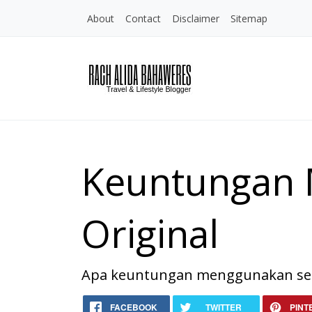
About
Contact
Disclaimer
Sitemap
Keuntungan 
Original
Apa keuntungan menggunakan sepa
Home
Keuntungan Memakai S
FACEBOOK
TWITTER
PINT