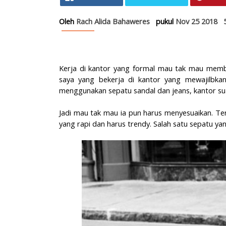
Gaya Hidup
Keuntungan Memakai Sepatu Kulit yang Original
Oleh
Rach Alida Bahaweres
pukul
Nov 25 2018
Kerja di kantor yang formal mau tak mau memb
saya yang bekerja di kantor yang mewajilbka
menggunakan sepatu sandal dan jeans, kantor sua
Jadi mau tak mau ia pun harus menyesuaikan. T
yang rapi dan harus trendy. Salah satu sepatu yang