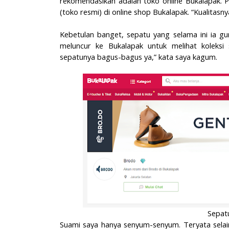
rekomendasikan adalah toko online Bukalapak. P
(toko resmi) di online shop Bukalapak. “Kualitasn
Kebetulan banget, sepatu yang selama ini ia gu
meluncur ke Bukalapak untuk melihat koleksi
sepatunya bagus-bagus ya,” kata saya kagum.
Sepatu
Suami saya hanya senyum-senyum. Teryata selain