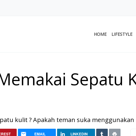
HOME
LIFESTYLE
Memakai Sepatu Ku
tu kulit ? Apakah teman suka menggunakan se
epatu Kulit yang Original
EREST
EMAIL
LINKEDIN