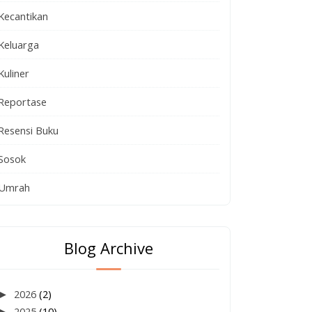
Kecantikan
Keluarga
Kuliner
Reportase
Resensi Buku
Sosok
Umrah
Blog Archive
►
2026
(2)
►
2025
(10)