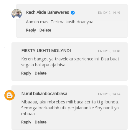
Rach Alida Bahaweres
13/10/19, 14.49
Aamiin mas. Terima kasih doanyaa
Reply
Delete
FIRSTY UKHTI MOLYNDI
13/10/19, 10.48
Keren banget ya traveloka xperience ini. Bisa buat
segala hal apa aja bisa
Reply
Delete
Nurul bukanbocahbiasa
13/10/19, 14.14
Mbaaaa, aku mbrebes mili baca cerita ttg Ibunda.
Semoga berkaahhh utk perjalanan ke Sby nanti ya
mbaaa
Reply
Delete