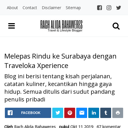
About
Contact
Disclaimer
Sitemap
Melepas Rindu ke Surabaya dengan
Traveloka Xperience
Blog ini berisi tentang kisah perjalanan,
catatan kuliner, kecantikan hingga gaya
hidup. Semua ditulis dari sudut pandang
penulis pribadi
Home
Melepas Rindu ke Surabaya 
FACEBOOK
Jalan-Jalan
Melepas Rindu ke Surabaya dengan Traveloka Xperience
Oleh
Rach Alida Bahaweres
pukul
Okt 11 2019
67 komentar