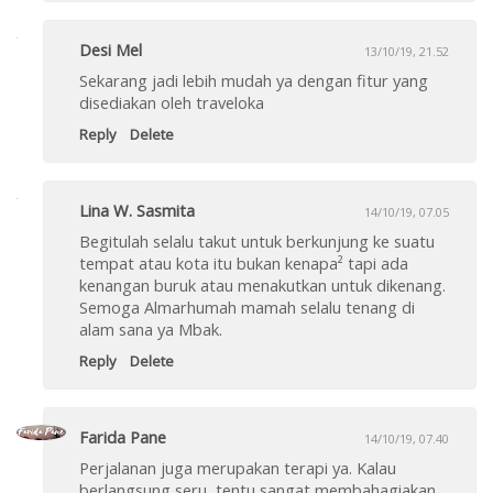
Desi Mel
13/10/19, 21.52
Sekarang jadi lebih mudah ya dengan fitur yang
disediakan oleh traveloka
Reply
Delete
Lina W. Sasmita
14/10/19, 07.05
Begitulah selalu takut untuk berkunjung ke suatu
tempat atau kota itu bukan kenapa² tapi ada
kenangan buruk atau menakutkan untuk dikenang.
Semoga Almarhumah mamah selalu tenang di
alam sana ya Mbak.
Reply
Delete
Farida Pane
14/10/19, 07.40
Perjalanan juga merupakan terapi ya. Kalau
berlangsung seru, tentu sangat membahagiakan