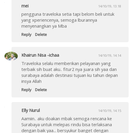
mei
14/10/19, 13.18
pengguna traveloka setia tapi belom beli untuk
yang xperiencenya, semoga lburannya
menyenangkan ya Mba
Reply
Delete
Khairun Nisa -ichaa
14/10/19, 14.14
Traveloka selalu memberikan pelayanan yang
terbaik sih buat aku.. fitur2 nya juara sih yaa dan
surabaya adalah destinasi tujuan ku tahun depan
insya Allah
Reply
Delete
Elly Nurul
14/10/19, 14.15
Aamiin.. aku doakan mbak semoga rencana ke
Surabaya untuk melepas rindu bisa terlaksana
dengan baik yaa... bersyukur banget dengan