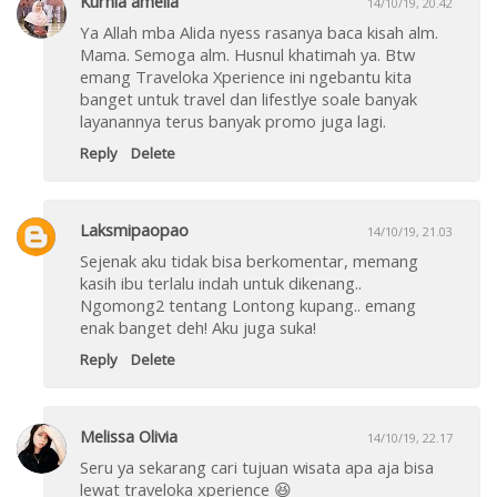
Kurnia amelia
14/10/19, 20.42
Ya Allah mba Alida nyess rasanya baca kisah alm.
Mama. Semoga alm. Husnul khatimah ya. Btw
emang Traveloka Xperience ini ngebantu kita
banget untuk travel dan lifestlye soale banyak
layanannya terus banyak promo juga lagi.
Reply
Delete
Laksmipaopao
14/10/19, 21.03
Sejenak aku tidak bisa berkomentar, memang
kasih ibu terlalu indah untuk dikenang..
Ngomong2 tentang Lontong kupang.. emang
enak banget deh! Aku juga suka!
Reply
Delete
Melissa Olivia
14/10/19, 22.17
Seru ya sekarang cari tujuan wisata apa aja bisa
lewat traveloka xperience 😆