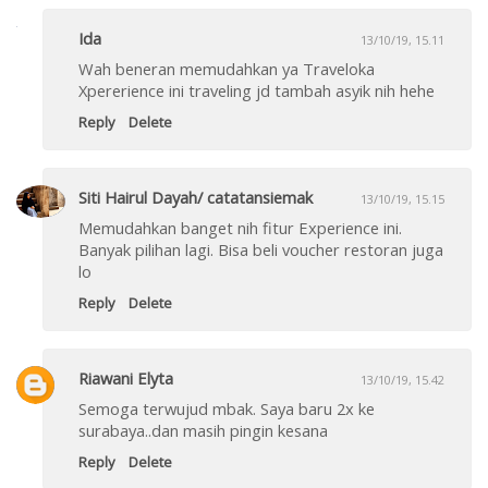
Ida
13/10/19, 15.11
Wah beneran memudahkan ya Traveloka
Xpererience ini traveling jd tambah asyik nih hehe
Reply
Delete
Siti Hairul Dayah/ catatansiemak
13/10/19, 15.15
Memudahkan banget nih fitur Experience ini.
Banyak pilihan lagi. Bisa beli voucher restoran juga
lo
Reply
Delete
Riawani Elyta
13/10/19, 15.42
Semoga terwujud mbak. Saya baru 2x ke
surabaya..dan masih pingin kesana
Reply
Delete