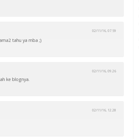
02/11/16, 07.59
 sama2 tahu ya mba ;)
02/11/16, 09.26
ah ke blognya.
02/11/16, 12.28