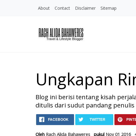
About
Contact
Disclaimer
Sitemap
Ungkapan Rin
Blog ini berisi tentang kisah perj
ditulis dari sudut pandang penulis
Home
Ungkapan Rindu Nova 
FACEBOOK
TWITTER
PINT
Sosok
Ungkapan Rindu Nova Violita
Oleh
Rach Alida Bahaweres
pukul
Nov 01 2016