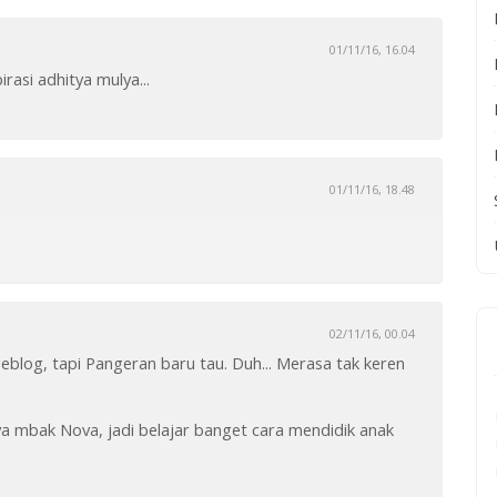
01/11/16, 16.04
rasi adhitya mulya...
01/11/16, 18.48
02/11/16, 00.04
eblog, tapi Pangeran baru tau. Duh... Merasa tak keren
a mbak Nova, jadi belajar banget cara mendidik anak