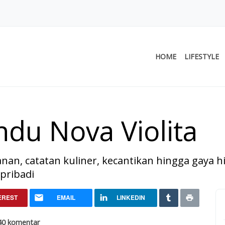
HOME
LIFESTYLE
du Nova Violita
alanan, catatan kuliner, kecantikan hingga gaya 
 pribadi
Violita
EREST
EMAIL
LINKEDIN
40 komentar