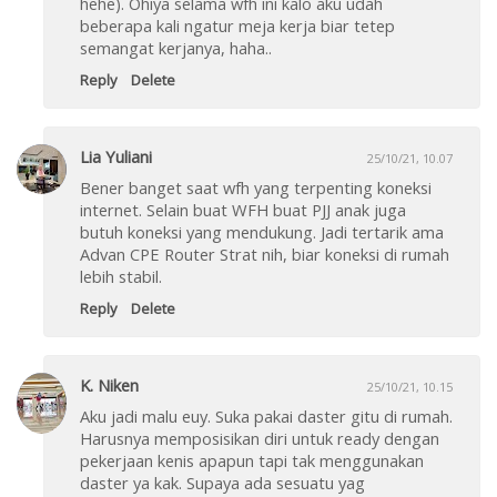
hehe). Ohiya selama wfh ini kalo aku udah
beberapa kali ngatur meja kerja biar tetep
semangat kerjanya, haha..
Reply
Delete
Lia Yuliani
25/10/21, 10.07
Bener banget saat wfh yang terpenting koneksi
internet. Selain buat WFH buat PJJ anak juga
butuh koneksi yang mendukung. Jadi tertarik ama
Advan CPE Router Strat nih, biar koneksi di rumah
lebih stabil.
Reply
Delete
K. Niken
25/10/21, 10.15
Aku jadi malu euy. Suka pakai daster gitu di rumah.
Harusnya memposisikan diri untuk ready dengan
pekerjaan kenis apapun tapi tak menggunakan
daster ya kak. Supaya ada sesuatu yag