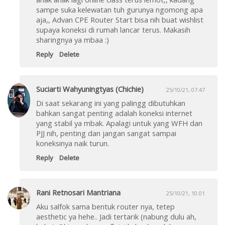
sampe suka kelewatan tuh gurunya ngomong apa
aja,, Advan CPE Router Start bisa nih buat wishlist
supaya koneksi di rumah lancar terus. Makasih
sharingnya ya mbaa :)
Reply
Delete
Suciarti Wahyuningtyas (Chichie)
25/10/21, 07.47
Di saat sekarang ini yang palingg dibutuhkan
bahkan sangat penting adalah koneksi internet
yang stabil ya mbak. Apalagi untuk yang WFH dan
PJJ nih, penting dan jangan sangat sampai
koneksinya naik turun.
Reply
Delete
Rani Retnosari Mantriana
25/10/21, 10.01
Aku salfok sama bentuk router nya, tetep
aesthetic ya hehe.. Jadi tertarik (nabung dulu ah,