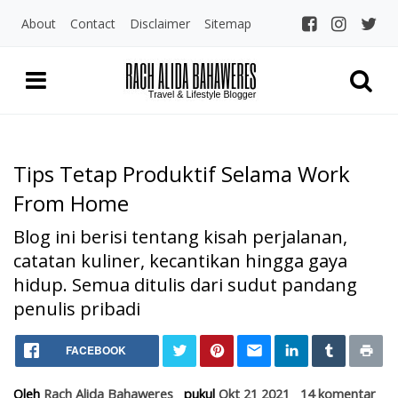
About
Contact
Disclaimer
Sitemap
Tips Tetap Produktif Selama Work
From Home
Blog ini berisi tentang kisah perjalanan,
catatan kuliner, kecantikan hingga gaya
hidup. Semua ditulis dari sudut pandang
penulis pribadi
Home
Tips Tetap Produktif Selam
FACEBOOK
Kerja
Tips Tetap Produktif Selama Work From Home
Oleh
Rach Alida Bahaweres
pukul
Okt 21 2021
14 komentar