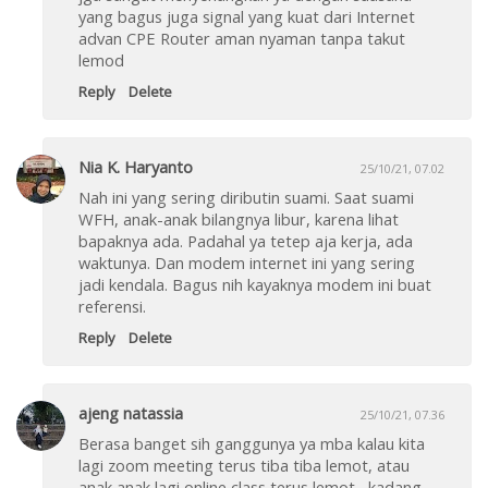
yang bagus juga signal yang kuat dari Internet
advan CPE Router aman nyaman tanpa takut
lemod
Reply
Delete
Nia K. Haryanto
25/10/21, 07.02
Nah ini yang sering diributin suami. Saat suami
WFH, anak-anak bilangnya libur, karena lihat
bapaknya ada. Padahal ya tetep aja kerja, ada
waktunya. Dan modem internet ini yang sering
jadi kendala. Bagus nih kayaknya modem ini buat
referensi.
Reply
Delete
ajeng natassia
25/10/21, 07.36
Berasa banget sih ganggunya ya mba kalau kita
lagi zoom meeting terus tiba tiba lemot, atau
anak anak lagi online class terus lemot,, kadang