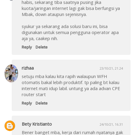
habis, sekarang tiba saatnya pusing jika
kuota/jaringan internet lagi gak bisa berfungsi ya
Mbak, down ataupun sejenisnya.
syukur ya sekarang ada solusi baru ini, bisa
digunakan untuk semua pengguna operator apa
aja ya, caakep nih.
Reply
Delete
rizhaa
23/10/21, 21.24
setuju mba kalau kita rapih walaupun WFH
otomatis bakal lebih produktif. tp paling bt kalau
internet mati idup labil. untung ya ada advan CPE
router start
Reply
Delete
Bety Kristianto
24/10/21, 16.31
Bener banget mba, kerja dari rumah nyatanya gak