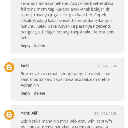
seindah namanya hehehe. Aku pribadi sebetulnya
full time mom tapi karena anak-anak belajar dr
rumaj, rasanya juga sering exhausted. Capek
sekali. Apalagi kalau sinyal di rumah ilang ilangan
huhuhu. Kalau pake Advan ini pastinya ngebantu
banget ya. Belajar tenang tanpa takut kuota abis
hehe.
Reply
Delete
Indri
25/10/21, 02.36
Rooter aku dirumah sering banget trouble saat-
saat dibutuhkan, sepertinya aku bakalan melirik
Advan nih
Reply
Delete
Yanti Alif
25/10/21, 05.59
Lebih suka mana nih mba wfo atau wfh .tapi wfh
jga sangat menyenangkan ya dengan suasana