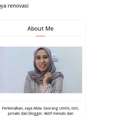
ya renovasi
s dengan Pakai Produk Semen
About Me
Perkenalkan, saya Alida. Seorang Ummi, istri,
jurnalis dan blogger. Aktif menulis dan