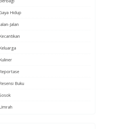
Berbagi
Gaya Hidup
Jalan-Jalan
Kecantikan
Keluarga
Kuliner
Reportase
Resensi Buku
Sosok
Umrah