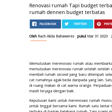
Renovasi rumah Tapi budget terba
rumah dennen budget terbatas
Home
Pengalaman Renovasi 
FACEBOOK
TWITTER
PINT
Gaya Hidup
Pengalaman Renovasi Rumah dengan Budget Terb
Oleh
Rach Alida Bahaweres
pukul
Mar 31 2023
Memutuskan merenovasi rumah atau membiarkan
memutuskan merenovasi rumah setelah setelah 
membeli rumah
second
yang baru ditempati sel
cat rumahnya agak beda daripada yang lain. Satu 
di ruang makan di cat warna orange. Perpaduan 
masih terjaga dengan baik.
Keputusan kami untuk merenovasi rumah muncu
untuk tinggal bersama kami. Rumah satu lantai
terbuka di bagian belakang rumah. Tapi suami m