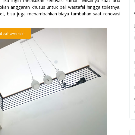
n jika ingin melakukan renovasi rumah. Misalnya saat ada
an anggaran khusus untuk beli wastafel hingga toiletnya.
 set, bisa juga menambahkan biaya tambahan saat renovasi