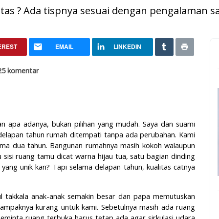
tas ? Ada tispnya sesuai dengan pengalaman sa
Rumah dengan Budget Terbata
EREST
EMAIL
LINKEDIN
atas dengan Pakai Produk Semen Ini!
25 komentar
 apa adanya, bukan pilihan yang mudah. Saya dan suami
delapan tahun rumah ditempati tanpa ada perubahan. Kami
ama dua tahun. Bangunan rumahnya masih kokoh walaupun
sisi ruang tamu dicat warna hijau tua, satu bagian dinding
yang unik kan? Tapi selama delapan tahun, kualitas catnya
l takkala anak-anak semakin besar dan papa memutuskan
 tampaknya kurang untuk kami. Sebetulnya masih ada ruang
eminta ruang terbuka harus tetap ada agar sirkulasi udara