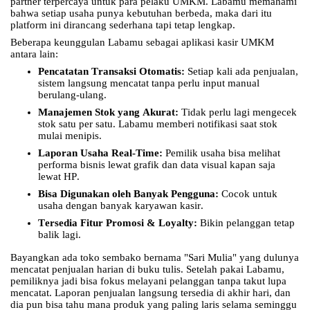
partner terpercaya untuk para pelaku UMKM. Labamu memahami
bahwa setiap usaha punya kebutuhan berbeda, maka dari itu
platform ini dirancang sederhana tapi tetap lengkap.
Beberapa keunggulan Labamu sebagai aplikasi kasir UMKM
antara lain:
Pencatatan Transaksi Otomatis:
Setiap kali ada penjualan,
sistem langsung mencatat tanpa perlu input manual
berulang-ulang.
Manajemen Stok yang Akurat:
Tidak perlu lagi mengecek
stok satu per satu. Labamu memberi notifikasi saat stok
mulai menipis.
Laporan Usaha Real-Time:
Pemilik usaha bisa melihat
performa bisnis lewat grafik dan data visual kapan saja
lewat HP.
Bisa Digunakan oleh Banyak Pengguna:
Cocok untuk
usaha dengan banyak karyawan kasir.
Tersedia Fitur Promosi & Loyalty:
Bikin pelanggan tetap
balik lagi.
Bayangkan ada toko sembako bernama "Sari Mulia" yang dulunya
mencatat penjualan harian di buku tulis. Setelah pakai Labamu,
pemiliknya jadi bisa fokus melayani pelanggan tanpa takut lupa
mencatat. Laporan penjualan langsung tersedia di akhir hari, dan
dia pun bisa tahu mana produk yang paling laris selama seminggu