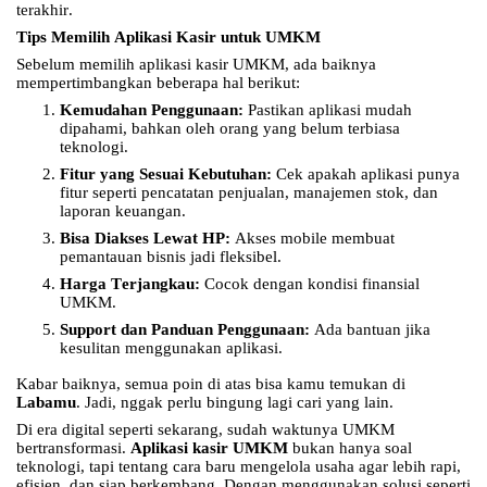
terakhir.
Tips Memilih Aplikasi Kasir untuk UMKM
Sebelum memilih aplikasi kasir UMKM, ada baiknya
mempertimbangkan beberapa hal berikut:
Kemudahan Penggunaan:
Pastikan aplikasi mudah
dipahami, bahkan oleh orang yang belum terbiasa
teknologi.
Fitur yang Sesuai Kebutuhan:
Cek apakah aplikasi punya
fitur seperti pencatatan penjualan, manajemen stok, dan
laporan keuangan.
Bisa Diakses Lewat HP:
Akses mobile membuat
pemantauan bisnis jadi fleksibel.
Harga Terjangkau:
Cocok dengan kondisi finansial
UMKM.
Support dan Panduan Penggunaan:
Ada bantuan jika
kesulitan menggunakan aplikasi.
Kabar baiknya, semua poin di atas bisa kamu temukan di
Labamu
. Jadi, nggak perlu bingung lagi cari yang lain.
Di era digital seperti sekarang, sudah waktunya UMKM
bertransformasi.
Aplikasi kasir UMKM
bukan hanya soal
teknologi, tapi tentang cara baru mengelola usaha agar lebih rapi,
efisien, dan siap berkembang. Dengan menggunakan solusi seperti