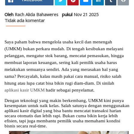
Aplikasi Kasir UMKM: Solusi 
Gaya Hidup
Aplikasi Kasir UMKM: Solusi Cerdas Biar Bisnis Lebih Rapi dan U
Oleh
Rach Alida Bahaweres
pukul
Nov 21 2025
Tidak ada komentar
Saya paham bahwa mengelola usaha kecil dan menengah
(UMKM) bukan perkara mudah. Di tengah kesibukan melayani
pelanggan, mengatur stok barang, mencatat pemasukan, hingga
membuat laporan keuangan, sering kali pemilik usaha harus
melakukan semuanya sendiri. Ada yang merasakan hal yang
sama? Percayalah, kalau masih pakai cara manual, risiko salah
hitung atau lupa catat bisa bikin rugi diam-diam. Di sinilah
aplikasi kasir UMKM
hadir sebagai penyelamat.
Dengan teknologi yang makin berkembang, UMKM kini punya
kesempatan untuk naik kelas. Salah satunya dengan menggunakan
aplikasi kasir digital yang bisa bantu mencatat transaksi harian
secara otomatis dan lebih rapi. Bukan cuma bikin kerja lebih
efisien, tapi juga membantu pemilik usaha memahami kondisi
bisnis secara real-time.