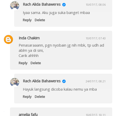
Rach Alida Bahaweres
10/07/17, 08.06
Iyaa sama. Aku juga suka banget mbaa
Reply
Delete
Inda Chakim
10/07/17, 07.43
Penasaraaann, pgn nyobain jg nih mbk, tp udh ad
ablm ya di sini,
Carik ahhhh
Reply
Delete
Rach Alida Bahaweres
24/07/17, 08.21
Hayuk langsung dicoba kalau nemu ya mba
Reply
Delete
amelia fafu
10/07/17, 10.11