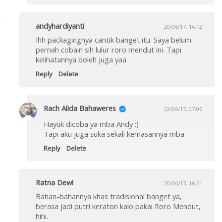
andyhardiyanti
20/06/17, 14.12
Ihh packagingnya cantik banget itu. Saya belum
pernah cobain sih lulur roro mendut ini. Tapi
kelihatannya boleh juga yaa
Reply
Delete
Rach Alida Bahaweres
22/06/17, 07.06
Hayuk dicoba ya mba Andy :)
Tapi aku juga suka sekali kemasannya mba
Reply
Delete
Ratna Dewi
20/06/17, 16.51
Bahan-bahannya khas tradisional banget ya,
berasa jadi putri keraton kalo pakai Roro Mendut,
hihi.