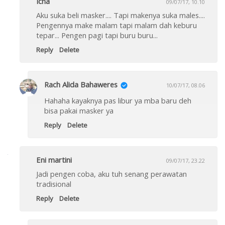
Icha
09/07/17, 10.10
Aku suka beli masker.... Tapi makenya suka males....
Pengennya make malam tapi malam dah keburu
tepar... Pengen pagi tapi buru buru...
Reply
Delete
Rach Alida Bahaweres
10/07/17, 08.06
Hahaha kayaknya pas libur ya mba baru deh
bisa pakai masker ya
Reply
Delete
Eni martini
09/07/17, 23.22
Jadi pengen coba, aku tuh senang perawatan
tradisional
Reply
Delete