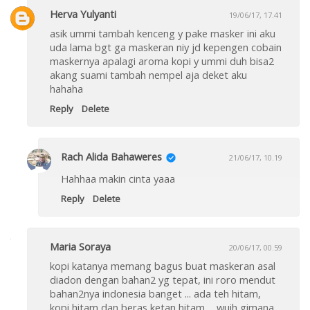
Herva Yulyanti
19/06/17, 17.41
asik ummi tambah kenceng y pake masker ini aku
uda lama bgt ga maskeran niy jd kepengen cobain
maskernya apalagi aroma kopi y ummi duh bisa2
akang suami tambah nempel aja deket aku
hahaha
Reply
Delete
Rach Alida Bahaweres
21/06/17, 10.19
Hahhaa makin cinta yaaa
Reply
Delete
Maria Soraya
20/06/17, 00.59
kopi katanya memang bagus buat maskeran asal
diadon dengan bahan2 yg tepat, ini roro mendut
bahan2nya indonesia banget ... ada teh hitam,
kopi hitam dan beras ketan hitam ... wuih gimana