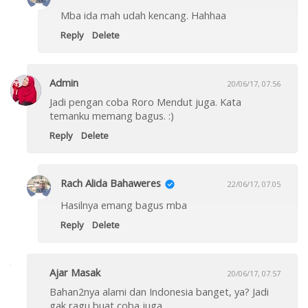
Mba ida mah udah kencang. Hahhaa
Reply
Delete
Admin
20/06/17, 07.56
Jadi pengan coba Roro Mendut juga. Kata
temanku memang bagus. :)
Reply
Delete
Rach Alida Bahaweres
22/06/17, 07.05
Hasilnya emang bagus mba
Reply
Delete
Ajar Masak
20/06/17, 07.57
Bahan2nya alami dan Indonesia banget, ya? Jadi
gak ragu buat coba juga.