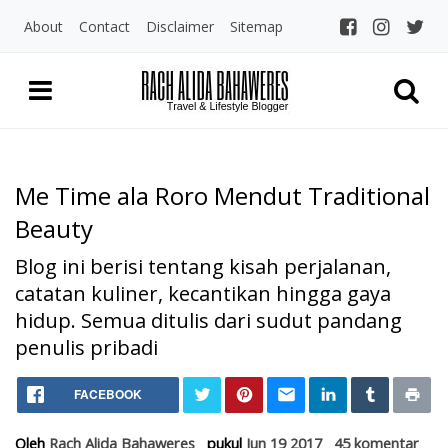
About
Contact
Disclaimer
Sitemap
Me Time ala Roro Mendut Traditional
Beauty
Blog ini berisi tentang kisah perjalanan,
catatan kuliner, kecantikan hingga gaya
hidup. Semua ditulis dari sudut pandang
penulis pribadi
Home
Me Time ala Roro Mendut Tra
FACEBOOK
Kecantikan
Me Time ala Roro Mendut Traditional Beauty
Oleh
Rach Alida Bahaweres
pukul
Jun 19 2017
45 komentar