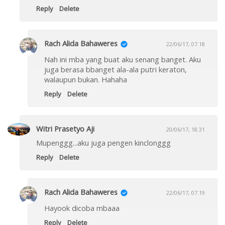
Reply
Delete
Rach Alida Bahaweres
22/06/17, 07.18
Nah ini mba yang buat aku senang banget. Aku
juga berasa bbanget ala-ala putri keraton,
walaupun bukan. Hahaha
Reply
Delete
Witri Prasetyo Aji
20/06/17, 18.31
Mupenggg...aku juga pengen kinclonggg
Reply
Delete
Rach Alida Bahaweres
22/06/17, 07.19
Hayook dicoba mbaaa
Reply
Delete