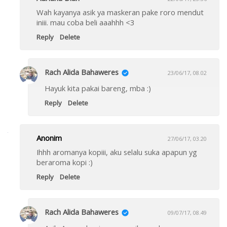
Wah kayanya asik ya maskeran pake roro mendut
iniii. mau coba beli aaahhh <3
Reply
Delete
Rach Alida Bahaweres
23/06/17, 08.02
Hayuk kita pakai bareng, mba :)
Reply
Delete
Anonim
27/06/17, 03.20
Ihhh aromanya kopiii, aku selalu suka apapun yg
beraroma kopi :)
Reply
Delete
Rach Alida Bahaweres
09/07/17, 08.49