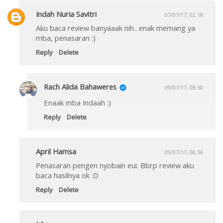
Indah Nuria Savitri
07/07/17, 02.18
Aku baca review banyaaak nih.. enak memang ya
mba, penasaran :)
Reply
Delete
Rach Alida Bahaweres
09/07/17, 08.50
Enaak mba Indaah :)
Reply
Delete
April Hamsa
09/07/17, 08.56
Penasaran pengen nyobain eui. Bbrp review aku
baca hasilnya ok :D
Reply
Delete