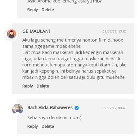
Asik. Aroma kopi emang asik ya mba
Reply
Delete
GE MAULANI
03/07/17, 17.50
Aku lagu seneng me timenya nonton film di hoox
sama ngegame mbak ehehe
Liat mba Rach maskeran jadi kepengin maskeran
juga, udah lama banget ngga maskeran hehe. Ini
roro mendut kenapa aromanya kopi hitam sih, aku
kan jadi kepengin. Ini belinya harus sepaket ya
mba? Ngga boleh beli satu aja dulu gitu muehehe
Reply
Delete
Rach Alida Bahaweres
09/07/17, 08.49
Sebaiknya demikian mba :)
Reply
Delete