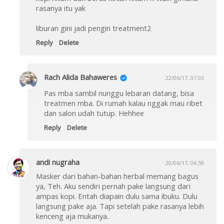
rasanya itu yak
liburan gini jadi pengin treatment2
Reply
Delete
Rach Alida Bahaweres
22/06/17, 07.03
Pas mba sambil nunggu lebaran datang, bisa
treatmen mba. Di rumah kalau nggak mau ribet
dan salon udah tutup. Hehhee
Reply
Delete
andi nugraha
20/06/17, 06.59
Masker dari bahan-bahan herbal memang bagus
ya, Teh. Aku sendiri pernah pake langsung dari
ampas kopi. Entah diapain dulu sama ibuku. Dulu
langsung pake aja. Tapi setelah pake rasanya lebih
kenceng aja mukanya..