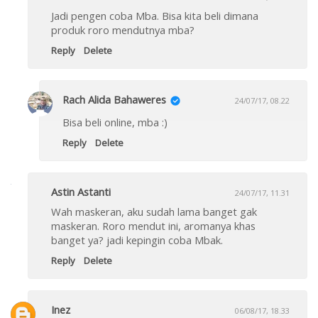
Jadi pengen coba Mba. Bisa kita beli dimana
produk roro mendutnya mba?
Reply
Delete
Rach Alida Bahaweres
24/07/17, 08.22
Bisa beli online, mba :)
Reply
Delete
Astin Astanti
24/07/17, 11.31
Wah maskeran, aku sudah lama banget gak
maskeran. Roro mendut ini, aromanya khas
banget ya? jadi kepingin coba Mbak.
Reply
Delete
Inez
06/08/17, 18.33