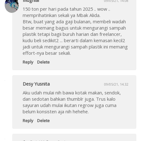
Mugniar
09/05/21, 14.08
150 ton per hari pada tahun 2025 .. wow ..
memprihatinkan sekali ya Mbak Alida.
Btw, buat yang ada gaji bulanan, membeli wadah
besar memang bagus untuk mengurangi sampah
plastik tetapi bagii buruh harian dan freelancer,
kudu beli sedikit2 ... berarti dalam kemasan kecil2
jadi untuk mengurangi sampah plastik ini memang
effort-nya besar sekali.
Reply
Delete
Desy Yusnita
09/05/21, 14.32
Aku udah mulai nih bawa kotak makan, sendok,
dan sedotan bahkan thumblr juga. Trus kalo
sayuran udah mulai ikutan regrow juga cuma
belum konsisten aja nih hehehe.
Reply
Delete