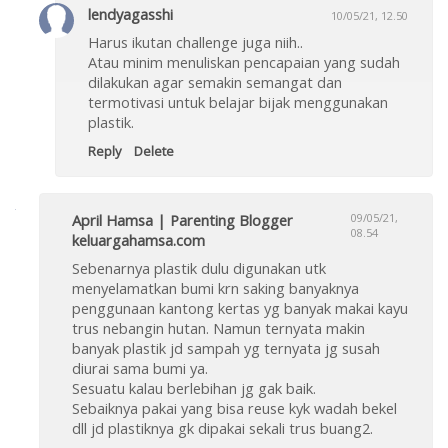
lendyagasshi
10/05/21, 12.50
Harus ikutan challenge juga niih..
Atau minim menuliskan pencapaian yang sudah
dilakukan agar semakin semangat dan
termotivasi untuk belajar bijak menggunakan
plastik.
Reply
Delete
April Hamsa | Parenting Blogger
09/05/21,
08.54
keluargahamsa.com
Sebenarnya plastik dulu digunakan utk
menyelamatkan bumi krn saking banyaknya
penggunaan kantong kertas yg banyak makai kayu
trus nebangin hutan. Namun ternyata makin
banyak plastik jd sampah yg ternyata jg susah
diurai sama bumi ya.
Sesuatu kalau berlebihan jg gak baik.
Sebaiknya pakai yang bisa reuse kyk wadah bekel
dll jd plastiknya gk dipakai sekali trus buang2.