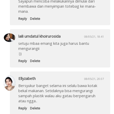
Sayapun mencoba melakukannya dimulai dari
membawa dan menyimpan totebag ke mana-
mana.
Reply
Delete
laili umdatul khoirurosida
08/05/21, 18.41
setuju mbaa emang kita juga harus bantu
mengurangii
:))
Reply
Delete
Ellyzabeth
08/05/21, 20.07
Bersyukur banget selama ini selalu bawa kotak
bekal makanan. Setidaknya bisa mengurangi
sampah plastik walau aku gatau berpengaruh
atau ngga..
Reply
Delete