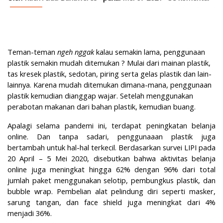
Teman-teman
ngeh nggak
kalau s
emakin lama, penggunaan
plastik semakin mudah ditemukan
?
Mulai dari mainan plastik,
tas kresek plastik, sedotan, piring serta gelas plastik dan lain-
lainnya. Karena mudah ditemukan dimana-mana, penggunaan
plastik kemudian dianggap wajar. Setelah menggunakan
perabotan makanan dari bahan plastik, kemudian buang.
Apalagi s
elama pandemi ini, terdapat peningkatan belanja
online. Dan tanpa sadari, penggunaaan plastik juga
bertamba
h
untuk hal-hal terkecil. Berdasarkan survei LIPI pada
20 April – 5 Mei 2020, disebutkan bahwa aktivitas belanja
online juga meningkat hingga 62% dengan 96% dari total
jumlah paket menggunakan selotip, pembungkus plastik, dan
bubble wrap. Pembelian alat pelindung diri seperti masker,
sarung tangan, dan face shield juga meningkat dari 4%
menjadi 36%.