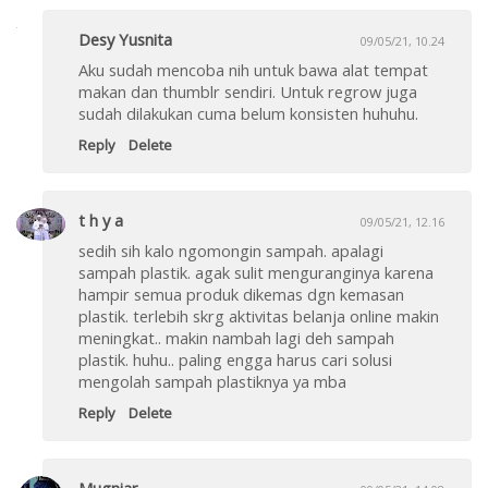
Desy Yusnita
09/05/21, 10.24
Aku sudah mencoba nih untuk bawa alat tempat
makan dan thumblr sendiri. Untuk regrow juga
sudah dilakukan cuma belum konsisten huhuhu.
Reply
Delete
t h y a
09/05/21, 12.16
sedih sih kalo ngomongin sampah. apalagi
sampah plastik. agak sulit menguranginya karena
hampir semua produk dikemas dgn kemasan
plastik. terlebih skrg aktivitas belanja online makin
meningkat.. makin nambah lagi deh sampah
plastik. huhu.. paling engga harus cari solusi
mengolah sampah plastiknya ya mba
Reply
Delete