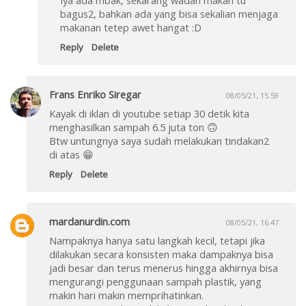
Iya ada mbak, sekarang wadah makan tu
bagus2, bahkan ada yang bisa sekalian menjaga
makanan tetep awet hangat :D
Reply
Delete
Frans Enriko Siregar
08/05/21, 15.59
Kayak di iklan di youtube setiap 30 detik kita
menghasilkan sampah 6.5 juta ton 🙃
Btw untungnya saya sudah melakukan tindakan2
di atas 😁
Reply
Delete
mardanurdin.com
08/05/21, 16.47
Nampaknya hanya satu langkah kecil, tetapi jika
dilakukan secara konsisten maka dampaknya bisa
jadi besar dan terus menerus hingga akhirnya bisa
mengurangi penggunaan sampah plastik, yang
makin hari makin memprihatinkan.