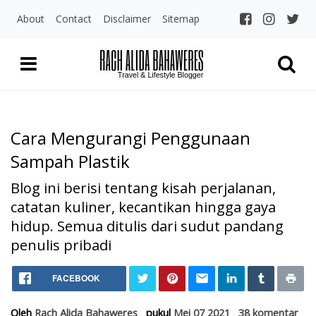
About
Contact
Disclaimer
Sitemap
Cara Mengurangi Penggunaan
Sampah Plastik
Blog ini berisi tentang kisah perjalanan,
catatan kuliner, kecantikan hingga gaya
hidup. Semua ditulis dari sudut pandang
penulis pribadi
Home
Cara Mengurangi Penggunaa
FACEBOOK
Uncategories
Cara Mengurangi Penggunaan Sampah Plastik
Oleh
Rach Alida Bahaweres
pukul
Mei 07 2021
38 komentar