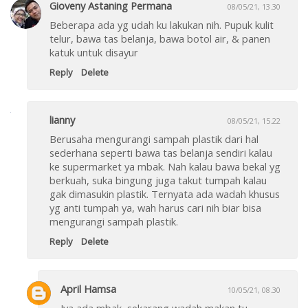
Gioveny Astaning Permana
08/05/21, 13.30
Beberapa ada yg udah ku lakukan nih. Pupuk kulit
telur, bawa tas belanja, bawa botol air, & panen
katuk untuk disayur
Reply
Delete
lianny
08/05/21, 15.22
Berusaha mengurangi sampah plastik dari hal
sederhana seperti bawa tas belanja sendiri kalau
ke supermarket ya mbak. Nah kalau bawa bekal yg
berkuah, suka bingung juga takut tumpah kalau
gak dimasukin plastik. Ternyata ada wadah khusus
yg anti tumpah ya, wah harus cari nih biar bisa
mengurangi sampah plastik.
Reply
Delete
April Hamsa
10/05/21, 08.30