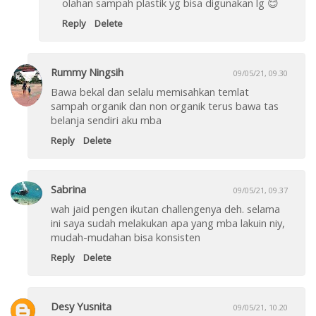
olahan sampah plastik yg bisa digunakan lg 😊
Reply
Delete
Rummy Ningsih
09/05/21, 09.30
Bawa bekal dan selalu memisahkan temlat
sampah organik dan non organik terus bawa tas
belanja sendiri aku mba
Reply
Delete
Sabrina
09/05/21, 09.37
wah jaid pengen ikutan challengenya deh. selama
ini saya sudah melakukan apa yang mba lakuin niy,
mudah-mudahan bisa konsisten
Reply
Delete
Desy Yusnita
09/05/21, 10.20