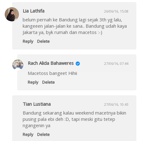
Lia Lathifa
26/06/16, 15.08
belum pernah ke Bandung lagi sejak 3th yg lalu,
kangeeen jalan-jalan ke sana.. Bandung udah kaya
Jakarta ya, byk rumah dan macetos :-)
Reply
Delete
Rach Alida Bahaweres
27/06/16, 07.44
Macetoss bangeet Hihii
Reply
Delete
Tian Lustiana
27/06/16, 10.43
Bandung sekarang kalau weekend macetnya bikin
pusing pala ebi deh :D, tapi meski gitu tetep
ngangenin ya
Reply
Delete