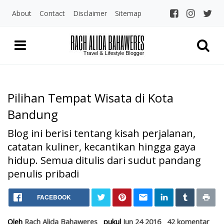
About
Contact
Disclaimer
Sitemap
Pilihan Tempat Wisata di Kota
Bandung
Blog ini berisi tentang kisah perjalanan,
catatan kuliner, kecantikan hingga gaya
hidup. Semua ditulis dari sudut pandang
penulis pribadi
Home
Pilihan Tempat Wisata di Ko
FACEBOOK
Jalan-Jalan
Pilihan Tempat Wisata di Kota Bandung
Oleh
Rach Alida Bahaweres
pukul
Jun 24 2016
42 komentar