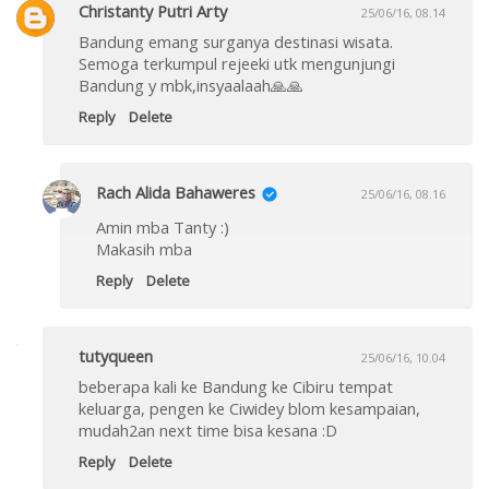
Christanty Putri Arty
25/06/16, 08.14
Bandung emang surganya destinasi wisata.
Semoga terkumpul rejeeki utk mengunjungi
Bandung y mbk,insyaalaah🙏🙏
Reply
Delete
Rach Alida Bahaweres
25/06/16, 08.16
Amin mba Tanty :)
Makasih mba
Reply
Delete
tutyqueen
25/06/16, 10.04
beberapa kali ke Bandung ke Cibiru tempat
keluarga, pengen ke Ciwidey blom kesampaian,
mudah2an next time bisa kesana :D
Reply
Delete