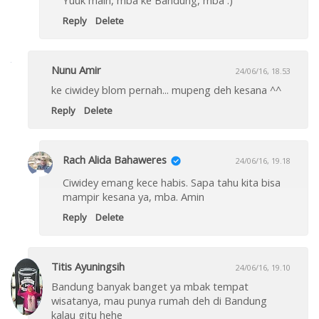
Reply
Delete
Nunu Amir
24/06/16, 18.53
ke ciwidey blom pernah... mupeng deh kesana ^^
Reply
Delete
Rach Alida Bahaweres
24/06/16, 19.18
Ciwidey emang kece habis. Sapa tahu kita bisa
mampir kesana ya, mba. Amin
Reply
Delete
Titis Ayuningsih
24/06/16, 19.10
Bandung banyak banget ya mbak tempat
wisatanya, mau punya rumah deh di Bandung
kalau gitu hehe