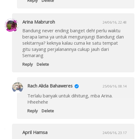
Reply
Delete
Arina Mabruroh
24/06/16, 22.48
Bandung never ending banget deh! perlu waktu
berapa lama ya untuk mengunjungi Bandung dan
sekitarnya? keknya kalau cuma ke satu tempat
gitu sayang perjalanannya cukup jauh dari
Semarang
Reply
Delete
Rach Alida Bahaweres
25/06/16, 08.14
Terlalu banyak untuk dihitung, mba Arina.
Hheehehe
Reply
Delete
April Hamsa
24/06/16, 23.17