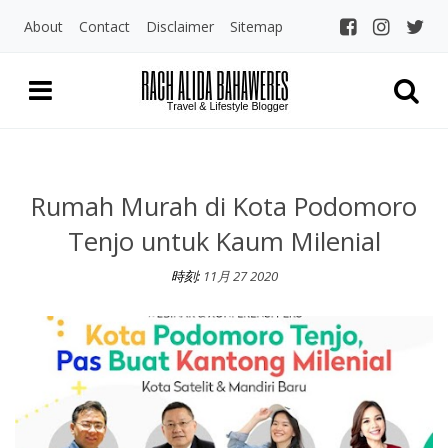
About
Contact
Disclaimer
Sitemap
Rach Alida Bahaw
Travel and LIfestyle Blogger Indo
Rumah Murah di Kota Podomoro
Tenjo untuk Kaum Milenial
時刻:
11月 27 2020
Rumah Murah di Kota Podomoro Tenjo untuk Kaum Milenial