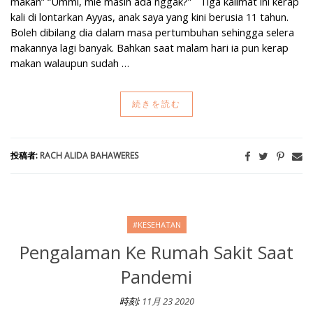
makan” “Ummi, mie masih ada nggak?” Tiga kalimat ini kerap
kali di lontarkan Ayyas, anak saya yang kini berusia 11 tahun.
Boleh dibilang dia dalam masa pertumbuhan sehingga selera
makannya lagi banyak. Bahkan saat malam hari ia pun kerap
makan walaupun sudah …
続きを読む
投稿者:
RACH ALIDA BAHAWERES
#KESEHATAN
Pengalaman Ke Rumah Sakit Saat
Pandemi
時刻:
11月 23 2020