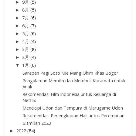
►
9月
(5)
►
8月
(5)
►
7月
(6)
►
6月
(7)
►
5月
(6)
►
4月
(4)
►
3月
(8)
►
2月
(4)
▼
1月
(6)
Sarapan Pagi Soto Mie Mang Ohim Khas Bogor
Pengalaman Memilih dan Membeli Kacamata untuk
Anak
Rekomendasi Film Indonesia untuk Keluarga di
Netflix
Mencicipi Udon dan Tempura di Marugame Udon
Rekomendasi Perlengkapan Haji untuk Perempuan
Bismillah 2023
►
2022
(84)