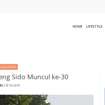
HOME
LIFESTYLE
res - Travel and LIfesty
esia
GAYA HIDUP
eng Sido Muncul ke-30
刻:
5月 30 2019