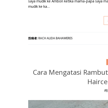
saya mudik ke Ambon ketika mama-papa saya masi
mudik ke ka…
投稿者:
RACH ALIDA BAHAWERES
Cara Mengatasi Rambu
Hairce
時
Cara Mengatasi Rambut Rontok Menggunakan Myle