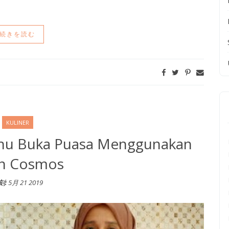
続きを読む
KULINER
nu Buka Puasa Menggunakan
n Cosmos
刻:
5月 21 2019
kan Oven Cosmos