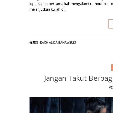
lupa kapan pertama kali mengalami rambut ronto
melanjutkan kuliah d…
投稿者:
RACH ALIDA BAHAWERES
Jangan Takut Berbag
時
Jangan Takut Berbagi untuk Menyalurkan Zakat