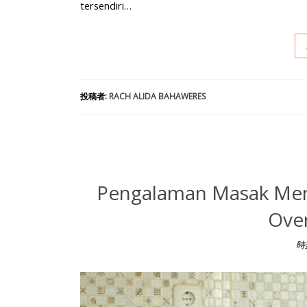
tersendiri…
投稿者:
RACH ALIDA BAHAWERES
Pengalaman Masak Me
Ove
時
Pengalaman Masak Menu Buka Puasa Mengguna