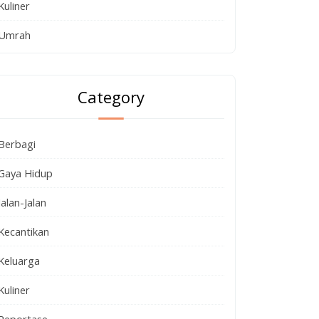
Kuliner
Umrah
Category
Berbagi
Gaya Hidup
Jalan-Jalan
Kecantikan
Keluarga
Kuliner