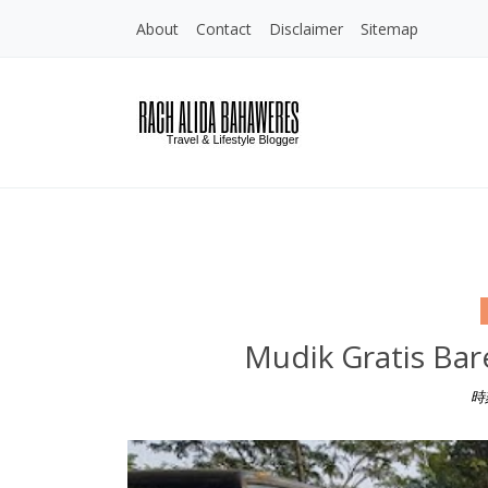
About
Contact
Disclaimer
Sitemap
Rach Alida Bahawe
Travel and LIfestyle Blogger Indon
Mudik Gratis Bar
時
Mudik Gratis Bareng Sido Muncul ke-30