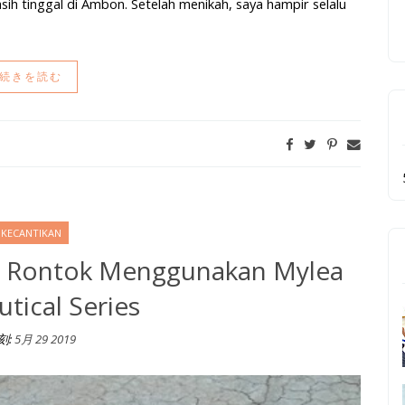
h tinggal di Ambon. Setelah menikah, saya hampir selalu
続きを読む
KECANTIKAN
t Rontok Menggunakan Mylea
utical Series
刻:
5月 29 2019
a Hairceutical Series