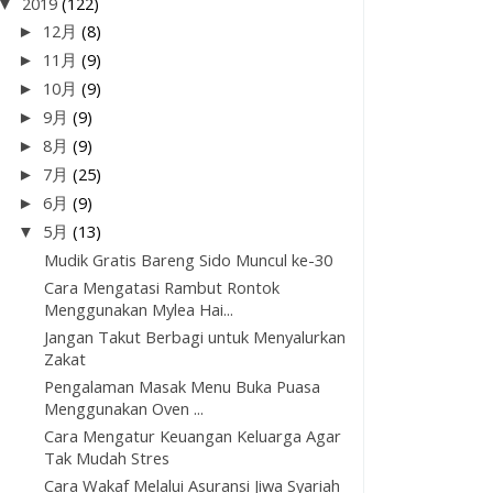
▼
2019
(122)
►
12月
(8)
►
11月
(9)
►
10月
(9)
►
9月
(9)
►
8月
(9)
►
7月
(25)
►
6月
(9)
▼
5月
(13)
Mudik Gratis Bareng Sido Muncul ke-30
Cara Mengatasi Rambut Rontok
Menggunakan Mylea Hai...
Jangan Takut Berbagi untuk Menyalurkan
Zakat
Pengalaman Masak Menu Buka Puasa
Menggunakan Oven ...
Cara Mengatur Keuangan Keluarga Agar
Tak Mudah Stres
Cara Wakaf Melalui Asuransi Jiwa Syariah