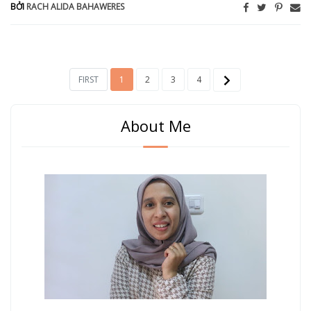
BỞI
RACH ALIDA BAHAWERES
FIRST
1
2
3
4
About Me