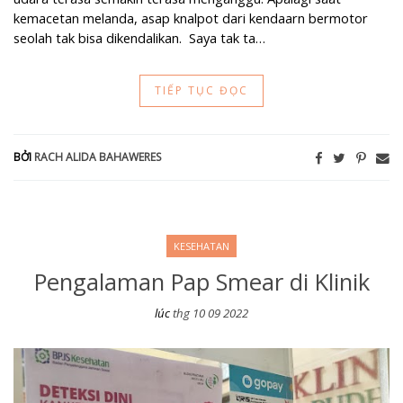
kemacetan melanda, asap knalpot dari kendaarn bermotor
seolah tak bisa dikendalikan. Saya tak ta…
TIẾP TỤC ĐỌC
BỞI
RACH ALIDA BAHAWERES
KESEHATAN
Pengalaman Pap Smear di Klinik
lúc
thg 10 09 2022
Pengalaman Pap Smear di Klinik