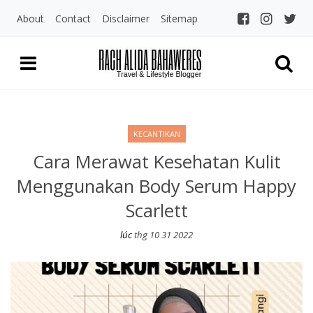
About
Contact
Disclaimer
Sitemap
Rach Alida Bahaw
Travel and LIfestyle Blogger Indo
KECANTIKAN
Cara Merawat Kesehatan Kulit
Menggunakan Body Serum Happy
Scarlett
lúc
thg 10 31 2022
Cara Merawat Kesehatan Kulit Menggunakan Body Serum Happy 