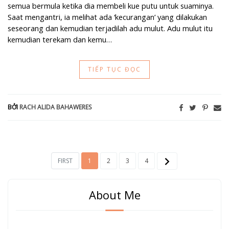
semua bermula ketika dia membeli kue putu untuk suaminya.
Saat mengantri, ia melihat ada ‘kecurangan’ yang dilakukan
seseorang dan kemudian terjadilah adu mulut. Adu mulut itu
kemudian terekam dan kemu…
TIẾP TỤC ĐỌC
BỞI
RACH ALIDA BAHAWERES
FIRST
1
2
3
4
About Me