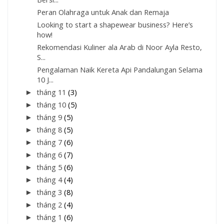
Peran Olahraga untuk Anak dan Remaja
Looking to start a shapewear business? Here’s
how!
Rekomendasi Kuliner ala Arab di Noor Ayla Resto,
S...
Pengalaman Naik Kereta Api Pandalungan Selama
10 J...
►
tháng 11
(3)
►
tháng 10
(5)
►
tháng 9
(5)
►
tháng 8
(5)
►
tháng 7
(6)
►
tháng 6
(7)
►
tháng 5
(6)
►
tháng 4
(4)
►
tháng 3
(8)
►
tháng 2
(4)
►
tháng 1
(6)