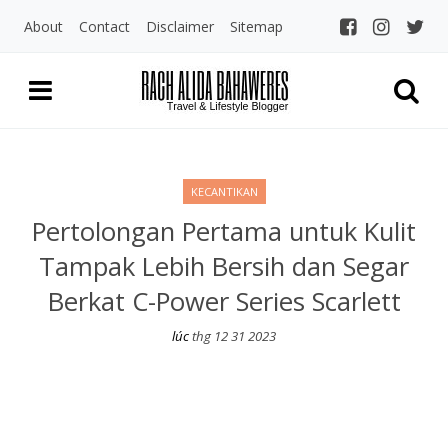
About
Contact
Disclaimer
Sitemap
Rach Alida Bahaw
Travel and LIfestyle Blogger Indo
KECANTIKAN
Pertolongan Pertama untuk Kulit
Tampak Lebih Bersih dan Segar
Berkat C-Power Series Scarlett
lúc
thg 12 31 2023
Pertolongan Pertama untuk Kulit Tampak Lebih Bersih dan Segar