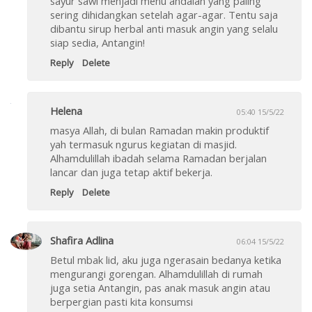
sayur sawi menjadi menu andalan yang paling
sering dihidangkan setelah agar-agar. Tentu saja
dibantu sirup herbal anti masuk angin yang selalu
siap sedia, Antangin!
Reply
Delete
Helena
05:40 15/5/22
masya Allah, di bulan Ramadan makin produktif
yah termasuk ngurus kegiatan di masjid.
Alhamdulillah ibadah selama Ramadan berjalan
lancar dan juga tetap aktif bekerja.
Reply
Delete
Shafira Adlina
06:04 15/5/22
Betul mbak lid, aku juga ngerasain bedanya ketika
mengurangi gorengan. Alhamdulillah di rumah
juga setia Antangin, pas anak masuk angin atau
berpergian pasti kita konsumsi