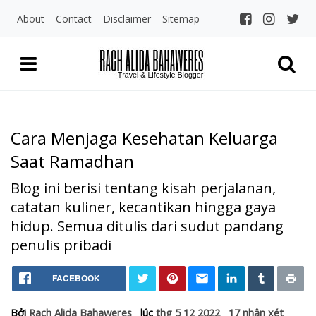
About
Contact
Disclaimer
Sitemap
Cara Menjaga Kesehatan Keluarga
Saat Ramadhan
Blog ini berisi tentang kisah perjalanan,
catatan kuliner, kecantikan hingga gaya
hidup. Semua ditulis dari sudut pandang
penulis pribadi
Home
Cara Menjaga Kesehatan Kel
FACEBOOK
Uncategories
Cara Menjaga Kesehatan Keluarga Saat Ramadhan
Bởi
Rach Alida Bahaweres
lúc
thg 5 12 2022
17 nhận xét