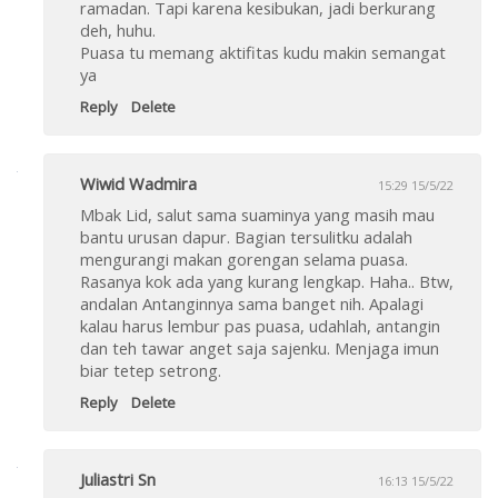
ramadan. Tapi karena kesibukan, jadi berkurang
deh, huhu.
Puasa tu memang aktifitas kudu makin semangat
ya
Reply
Delete
Wiwid Wadmira
15:29 15/5/22
Mbak Lid, salut sama suaminya yang masih mau
bantu urusan dapur. Bagian tersulitku adalah
mengurangi makan gorengan selama puasa.
Rasanya kok ada yang kurang lengkap. Haha.. Btw,
andalan Antanginnya sama banget nih. Apalagi
kalau harus lembur pas puasa, udahlah, antangin
dan teh tawar anget saja sajenku. Menjaga imun
biar tetep setrong.
Reply
Delete
Juliastri Sn
16:13 15/5/22