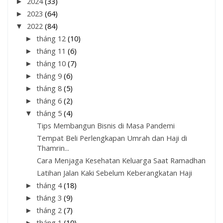
►
2024
(33)
►
2023
(64)
▼
2022
(84)
►
tháng 12
(10)
►
tháng 11
(6)
►
tháng 10
(7)
►
tháng 9
(6)
►
tháng 8
(5)
►
tháng 6
(2)
▼
tháng 5
(4)
Tips Membangun Bisnis di Masa Pandemi
Tempat Beli Perlengkapan Umrah dan Haji di
Thamrin...
Cara Menjaga Kesehatan Keluarga Saat Ramadhan
Latihan Jalan Kaki Sebelum Keberangkatan Haji
►
tháng 4
(18)
►
tháng 3
(9)
►
tháng 2
(7)
►
tháng 1
(10)