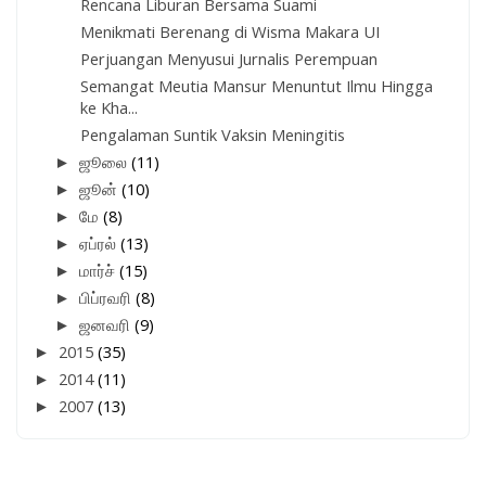
Rencana Liburan Bersama Suami
Menikmati Berenang di Wisma Makara UI
Perjuangan Menyusui Jurnalis Perempuan
Semangat Meutia Mansur Menuntut Ilmu Hingga
ke Kha...
Pengalaman Suntik Vaksin Meningitis
►
ஜூலை
(11)
►
ஜூன்
(10)
►
மே
(8)
►
ஏப்ரல்
(13)
►
மார்ச்
(15)
►
பிப்ரவரி
(8)
►
ஜனவரி
(9)
►
2015
(35)
►
2014
(11)
►
2007
(13)