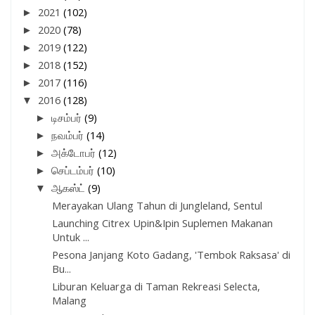
►
2021
(102)
►
2020
(78)
►
2019
(122)
►
2018
(152)
►
2017
(116)
▼
2016
(128)
►
டிசம்பர்
(9)
►
நவம்பர்
(14)
►
அக்டோபர்
(12)
►
செப்டம்பர்
(10)
▼
ஆகஸ்ட்
(9)
Merayakan Ulang Tahun di Jungleland, Sentul
Launching Citrex Upin&Ipin Suplemen Makanan
Untuk ...
Pesona Janjang Koto Gadang, 'Tembok Raksasa' di
Bu...
Liburan Keluarga di Taman Rekreasi Selecta,
Malang