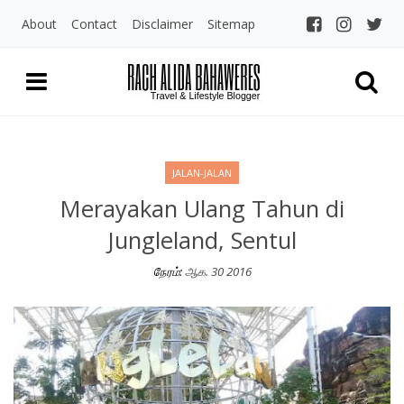
About
Contact
Disclaimer
Sitemap
Rach Alida Bahaw
Travel and LIfestyle Blogger Indo
JALAN-JALAN
Merayakan Ulang Tahun di
Jungleland, Sentul
நேரம்:
ஆக. 30 2016
Merayakan Ulang Tahun di Jungleland, Sentul