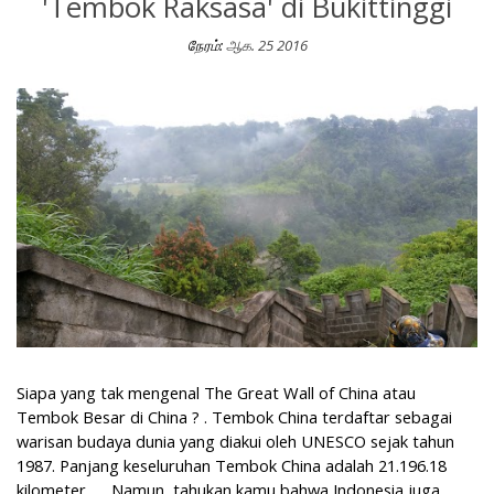
'Tembok Raksasa' di Bukittinggi
நேரம்:
ஆக. 25 2016
Pesona Janjang Koto Gadang, 'Tembok Raksasa' di Bukittinggi
Siapa yang tak mengenal The Great Wall of China atau
Tembok Besar di China ? . Tembok China terdaftar sebagai
warisan budaya dunia yang diakui oleh UNESCO sejak tahun
1987. Panjang keseluruhan Tembok China adalah 21.196.18
kilometer. Namun, tahukan kamu bahwa Indonesia juga