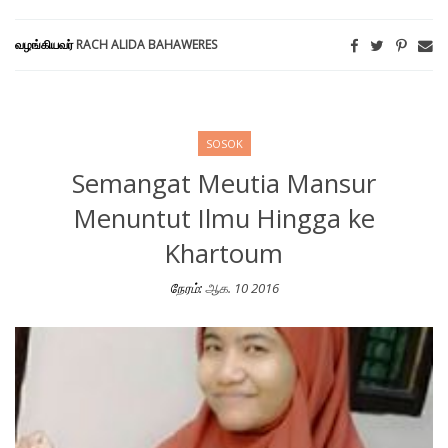
வழங்கியவர்
RACH ALIDA BAHAWERES
SOSOK
Semangat Meutia Mansur
Menuntut Ilmu Hingga ke
Khartoum
நேரம்:
ஆக. 10 2016
Semangat Meutia Mansur Menuntut Ilmu Hingga ke Khartoum