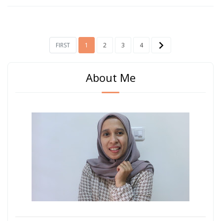
FIRST
1
2
3
4
About Me