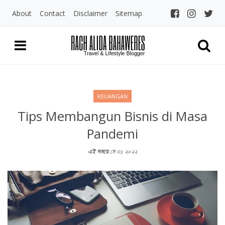
About
Contact
Disclaimer
Sitemap
Rach Alida Bahaw
Travel and LIfestyle Blogger Indo
KEUANGAN
Tips Membangun Bisnis di Masa
Pandemi
এই সময়ে
মে ৩১ ২০২২
Tips Membangun Bisnis di Masa Pandemi