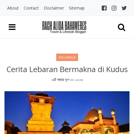
About
Contact
Disclaimer
Sitemap
Rach Alida Bahaw
Travel and LIfestyle Blogger Indo
KELUARGA
Cerita Lebaran Bermakna di Kudus
এই সময়ে
জুল ৩০ ২০১৬
Cerita Lebaran Bermakna di Kudus