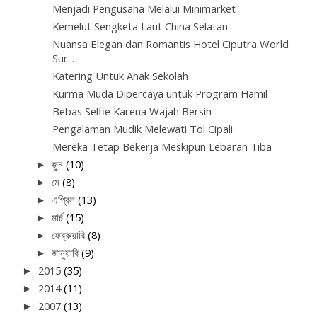
Menjadi Pengusaha Melalui Minimarket
Kemelut Sengketa Laut China Selatan
Nuansa Elegan dan Romantis Hotel Ciputra World
Sur...
Katering Untuk Anak Sekolah
Kurma Muda Dipercaya untuk Program Hamil
Bebas Selfie Karena Wajah Bersih
Pengalaman Mudik Melewati Tol Cipali
Mereka Tetap Bekerja Meskipun Lebaran Tiba
►
জুন
(10)
►
মে
(8)
►
এপ্রিল
(13)
►
মার্চ
(15)
►
ফেব্রুয়ারি
(8)
►
জানুয়ারি
(9)
►
2015
(35)
►
2014
(11)
►
2007
(13)