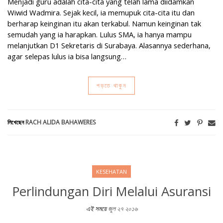
Menjadi guru adalah cita-cita yang telah lama diidamkan
Wiwid Wadmira. Sejak kecil, ia memupuk cita-cita itu dan
berharap keinginan itu akan terkabul. Namun keinginan tak
semudah yang ia harapkan. Lulus SMA, ia hanya mampu
melanjutkan D1 Sekretaris di Surabaya. Alasannya sederhana,
agar selepas lulus ia bisa langsung…
পড়তে থাকুন
লিখেছেন
RACH ALIDA BAHAWERES
KESEHATAN
Perlindungan Diri Melalui Asuransi
এই সময়ে
জুল ২৭ ২০১৬