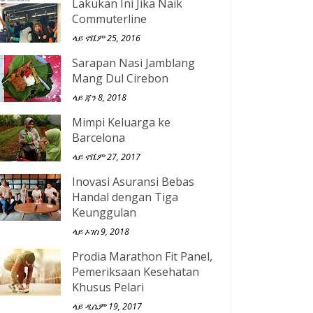
Lakukan Ini Jika Naik
Commuterline
ላይ ኖቬም 25, 2016
Sarapan Nasi Jamblang
Mang Dul Cirebon
ላይ ጃን 8, 2018
Mimpi Keluarga ke
Barcelona
ላይ ኖቬም 27, 2017
Inovasi Asuransi Bebas
Handal dengan Tiga
Keunggulan
ላይ ኦገስ 9, 2018
Prodia Marathon Fit Panel,
Pemeriksaan Kesehatan
Khusus Pelari
ላይ ዲሴም 19, 2017