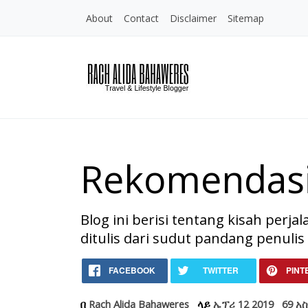
About
Contact
Disclaimer
Sitemap
Rekomendasi
Blog ini berisi tentang kisah perj
ditulis dari sudut pandang penulis
Home
Rekomendasi Kue Ker
FACEBOOK
TWITTER
PINT
Uncategories
Rekomendasi Kue Kering untuk Lebaran
በ
Rach Alida Bahaweres
ላይ
ኤፕሪ 12 2019
69 አ