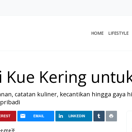
HOME
LIFESTYLE
 Kue Kering untu
alanan, catatan kuliner, kecantikan hingga gaya 
 pribadi
ing untuk Lebaran
EREST
EMAIL
LINKEDIN
ስተያየቶች