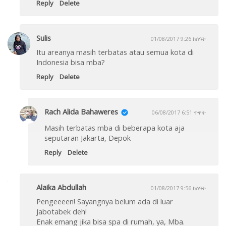
Reply
Delete
Sulis
01/08/2017 9:26 ከሰዓት
Itu areanya masih terbatas atau semua kota di
Indonesia bisa mba?
Reply
Delete
Rach Alida Bahaweres
06/08/2017 6:51 ጥዋት
Masih terbatas mba di beberapa kota aja
seputaran Jakarta, Depok
Reply
Delete
Alaika Abdullah
01/08/2017 9:56 ከሰዓት
Pengeeeen! Sayangnya belum ada di luar
Jabotabek deh!
Enak emang jika bisa spa di rumah, ya, Mba.