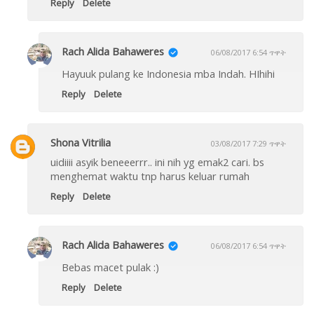
Reply
Delete
Rach Alida Bahaweres
06/08/2017 6:54 ጥዋት
Hayuuk pulang ke Indonesia mba Indah. HIhihi
Reply
Delete
Shona Vitrilia
03/08/2017 7:29 ጥዋት
uidiiii asyik beneeerrr.. ini nih yg emak2 cari. bs
menghemat waktu tnp harus keluar rumah
Reply
Delete
Rach Alida Bahaweres
06/08/2017 6:54 ጥዋት
Bebas macet pulak :)
Reply
Delete