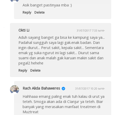
Asik banget pastinyaa mba :)
Reply
Delete
Okti Li
31/07/2017 7:33 ከሰዓት
Aduh sayang banget ga bisa ke kampung saya ya...
Padahal sungguh saya lagi gak.enak badan. Dan
ingin diurut... Perut sakit, kepala sakit... Sementara
emak yg suka ngurut ini lagi sakit... Diurut sama
suami dan anak malah gak karuan makin sakit dan
pegal2 hehehe
Reply
Delete
Rach Alida Bahaweres
31/07/2017 10:20 ከሰዓት
Hahhaaa emang paling enak tuh kalau di urut ya
teteh. Smoga akan ada di CIanjur ya teteh. Biar
banyak yang merasakan manfaat treatmen di
Muztreat