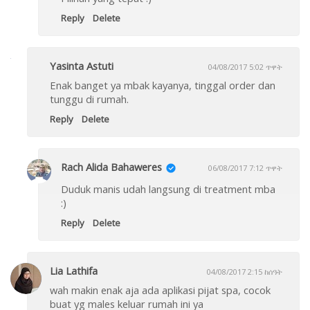
Reply
Delete
Yasinta Astuti
04/08/2017 5:02 ጥዋት
Enak banget ya mbak kayanya, tinggal order dan
tunggu di rumah.
Reply
Delete
Rach Alida Bahaweres
06/08/2017 7:12 ጥዋት
Duduk manis udah langsung di treatment mba
:)
Reply
Delete
Lia Lathifa
04/08/2017 2:15 ከሰዓት
wah makin enak aja ada aplikasi pijat spa, cocok
buat yg males keluar rumah ini ya