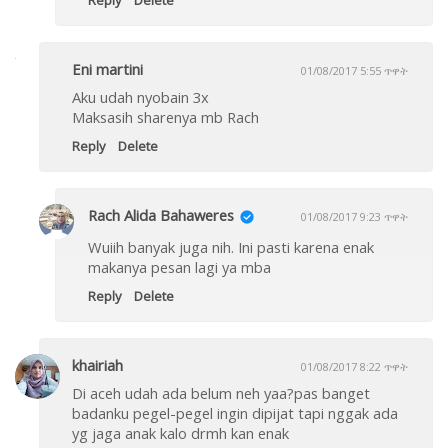
Eni martini
01/08/2017 5:55 ጥዋት
Aku udah nyobain 3x
Maksasih sharenya mb Rach
Reply
Delete
Rach Alida Bahaweres
01/08/2017 9:23 ጥዋት
Wuiih banyak juga nih. Ini pasti karena enak
makanya pesan lagi ya mba
Reply
Delete
khairiah
01/08/2017 8:22 ጥዋት
Di aceh udah ada belum neh yaa?pas banget
badanku pegel-pegel ingin dipijat tapi nggak ada
yg jaga anak kalo drmh kan enak