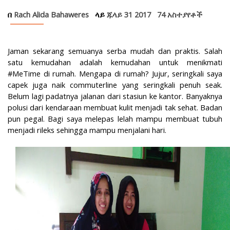
Keluarga
በ
Rach Alida Bahaweres
ላይ
ጁላይ 31 2017
74 አስተያየቶች
Kesehatan
Ingin Pijat Sehat dan Body Spa di Rumah? Gunakan Muztreat, Apli
Jaman sekarang semuanya serba mudah dan praktis. Salah
satu kemudahan adalah kemudahan untuk menikmati
#MeTime di rumah. Mengapa di rumah? Jujur, seringkali saya
capek juga naik commuterline yang seringkali penuh seak.
Belum lagi padatnya jalanan dari stasiun ke kantor. Banyaknya
polusi dari kendaraan membuat kulit menjadi tak sehat. Badan
pun pegal. Bagi saya melepas lelah mampu membuat tubuh
menjadi rileks sehingga mampu menjalani hari.