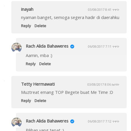
inayah
03/08/2017 8:41 ጥዋት
nyaman banget, semoga segera hadir di daerahku
Reply
Delete
Rach Alida Bahaweres
06/08/2017 7:11 ጥዋት
Aamin, mba :)
Reply
Delete
Tetty Hermawati
03/08/2017 8:06 ከሰዓት
Muztreat emang TOP Begete buat Me Time :D
Reply
Delete
Rach Alida Bahaweres
06/08/2017 7:12 ጥዋት
Pilihan yang tepat :)