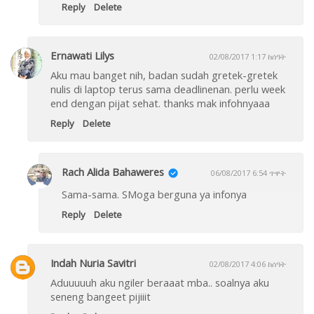
Reply
Delete
Ernawati Lilys
02/08/2017 1:17 ከሰዓት
Aku mau banget nih, badan sudah gretek-gretek
nulis di laptop terus sama deadlinenan. perlu week
end dengan pijat sehat. thanks mak infohnyaaa
Reply
Delete
Rach Alida Bahaweres
06/08/2017 6:54 ጥዋት
Sama-sama. SMoga berguna ya infonya
Reply
Delete
Indah Nuria Savitri
02/08/2017 4:06 ከሰዓት
Aduuuuuh aku ngiler beraaat mba.. soalnya aku
seneng bangeet pijiiit