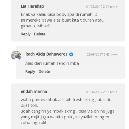
Lia Harahap
01/08/2017 2:27 ከሰዓት
Enak ya kalau bisa body spa di rumah :D
Ini mereka bawa alas buat kita tiduran atau
gimana, Mbak?
Reply
Delete
Rach Alida Bahaweres
03/08/2017 5:43 ጥዋት
Alas dari rumah sendiri mba
Reply
Delete
endah marina
01/08/2017 2:55 ከሰዓት
wahh pantes mbak al lebih fresh skrng , abis di
pijet toh.
udah cangihh ya mbak skrng , bisa via online juga.
yang mijit juga wanita pula , insyaallah pengen
coba juga akh ..