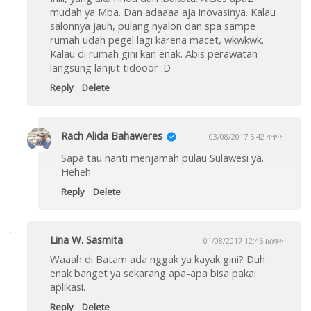
mudah ya Mba. Dan adaaaa aja inovasinya. Kalau
salonnya jauh, pulang nyalon dan spa sampe
rumah udah pegel lagi karena macet, wkwkwk.
Kalau di rumah gini kan enak. Abis perawatan
langsung lanjut tidooor :D
Reply
Delete
Rach Alida Bahaweres
03/08/2017 5:42 ጥዋት
Sapa tau nanti menjamah pulau Sulawesi ya.
Heheh
Reply
Delete
Lina W. Sasmita
01/08/2017 12:46 ከሰዓት
Waaah di Batam ada nggak ya kayak gini? Duh
enak banget ya sekarang apa-apa bisa pakai
aplikasi.
Reply
Delete