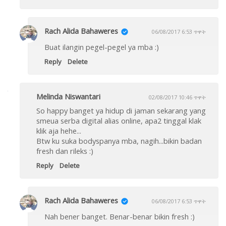
Rach Alida Bahaweres
06/08/2017 6:53 ጥዋት
Buat ilangin pegel-pegel ya mba :)
Reply
Delete
Melinda Niswantari
02/08/2017 10:46 ጥዋት
So happy banget ya hidup di jaman sekarang yang
smeua serba digital alias online, apa2 tinggal klak
klik aja hehe...
Btw ku suka bodyspanya mba, nagih...bikin badan
fresh dan rileks :)
Reply
Delete
Rach Alida Bahaweres
06/08/2017 6:53 ጥዋት
Nah bener banget. Benar-benar bikin fresh :)