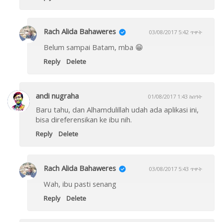
Rach Alida Bahaweres
03/08/2017 5:42 ጥዋት
Belum sampai Batam, mba 😁
Reply
Delete
andi nugraha
01/08/2017 1:43 ከሰዓት
Baru tahu, dan Alhamdulillah udah ada aplikasi ini,
bisa direferensikan ke ibu nih.
Reply
Delete
Rach Alida Bahaweres
03/08/2017 5:43 ጥዋት
Wah, ibu pasti senang
Reply
Delete