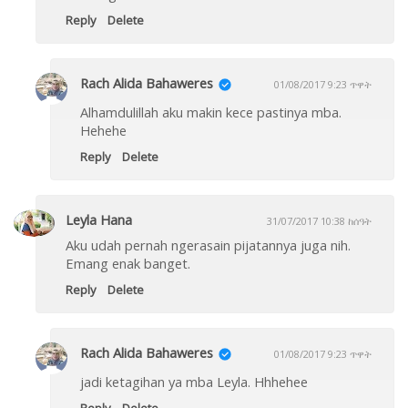
Reply
Delete
Rach Alida Bahaweres
01/08/2017 9:23 ጥዋት
Alhamdulillah aku makin kece pastinya mba.
Hehehe
Reply
Delete
Leyla Hana
31/07/2017 10:38 ከሰዓት
Aku udah pernah ngerasain pijatannya juga nih.
Emang enak banget.
Reply
Delete
Rach Alida Bahaweres
01/08/2017 9:23 ጥዋት
jadi ketagihan ya mba Leyla. Hhhehee
Reply
Delete