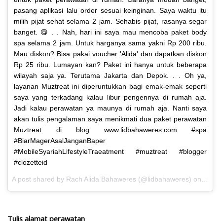
pasang aplikasi lalu order sesuai keinginan. Saya waktu itu
milih pijat sehat selama 2 jam. Sehabis pijat, rasanya segar
banget. 😋 . . Nah, hari ini saya mau mencoba paket body
spa selama 2 jam. Untuk harganya sama yakni Rp 200 ribu.
Mau diskon? Bisa pakai voucher 'Alida' dan dapatkan diskon
Rp 25 ribu. Lumayan kan? Paket ini hanya untuk beberapa
wilayah saja ya. Terutama Jakarta dan Depok. . . Oh ya,
layanan Muztreat ini diperuntukkan bagi emak-emak seperti
saya yang terkadang kalau libur pengennya di rumah aja.
Jadi kalau perawatan ya maunya di rumah aja. Nanti saya
akan tulis pengalaman saya menikmati dua paket perawatan
Muztreat di blog www.lidbahaweres.com #spa
#BiarMagerAsalJanganBaper
#MobileSyariahLifestyleTraeatment #muztreat #blogger
#clozetteid
A post shared by Rach Alida Bahaweres (@lidbahaweres) on
Jul 1
Tulis alamat perawatan