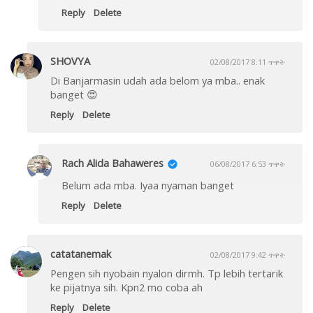
Reply
Delete
SHOVYA
02/08/2017 8:11 ጥዋት
Di Banjarmasin udah ada belom ya mba.. enak
banget 😍
Reply
Delete
Rach Alida Bahaweres
06/08/2017 6:53 ጥዋት
Belum ada mba. Iyaa nyaman banget
Reply
Delete
catatanemak
02/08/2017 9:42 ጥዋት
Pengen sih nyobain nyalon dirmh. Tp lebih tertarik
ke pijatnya sih. Kpn2 mo coba ah
Reply
Delete