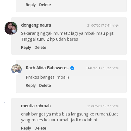
Reply
Delete
dongeng naura
31/07/2017 7:41 ከሰዓት
Sekarang nggak mumet2 lagi ya mbak mau pijit.
Tinggal tunul2 hp udah beres
Reply
Delete
Rach Alida Bahaweres
31/07/2017 10:22 ከሰዓት
Praktis banget, mba :)
Reply
Delete
meutia rahmah
31/07/2017 8:27 ከሰዓት
enak banget ya mba bisa langsung ke rumah.Buat
yang males keluar rumah jadi mudah ni.
Reply
Delete