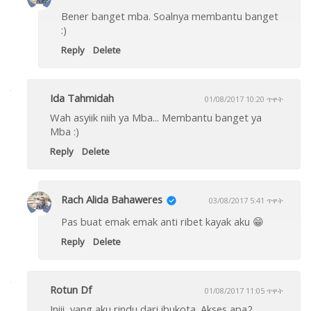
Bener banget mba. Soalnya membantu banget
:)
Reply
Delete
Ida Tahmidah
01/08/2017 10:20 ጥዋት
Wah asyiik niih ya Mba... Membantu banget ya
Mba :)
Reply
Delete
Rach Alida Bahaweres
03/08/2017 5:41 ጥዋት
Pas buat emak emak anti ribet kayak aku 😁
Reply
Delete
Rotun Df
01/08/2017 11:05 ጥዋት
Iniii, yang aku rindu dari ibukota. Akses apa2