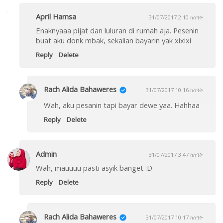
April Hamsa
31/07/2017 2:10 ከሰዓት
Enaknyaaa pijat dan luluran di rumah aja. Pesenin
buat aku donk mbak, sekalian bayarin yak xixixi
Reply
Delete
Rach Alida Bahaweres
31/07/2017 10:16 ከሰዓት
Wah, aku pesanin tapi bayar dewe yaa. Hahhaa
Reply
Delete
Admin
31/07/2017 3:47 ከሰዓት
Wah, mauuuu pasti asyik banget :D
Reply
Delete
Rach Alida Bahaweres
31/07/2017 10:17 ከሰዓት