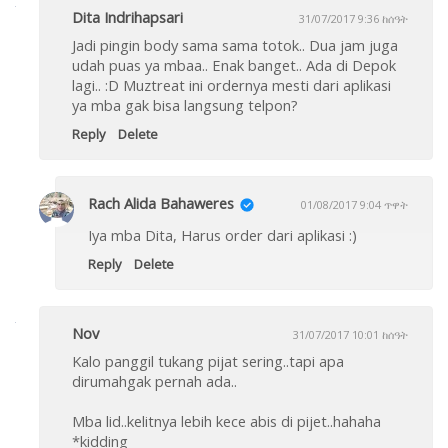
Dita Indrihapsari
31/07/2017 9:36 ከሰዓት
Jadi pingin body sama sama totok.. Dua jam juga
udah puas ya mbaa.. Enak banget.. Ada di Depok
lagi.. :D Muztreat ini ordernya mesti dari aplikasi
ya mba gak bisa langsung telpon?
Reply
Delete
Rach Alida Bahaweres
01/08/2017 9:04 ጥዋት
Iya mba Dita, Harus order dari aplikasi :)
Reply
Delete
Nov
31/07/2017 10:01 ከሰዓት
Kalo panggil tukang pijat sering..tapi apa
dirumahgak pernah ada..
Mba lid..kelitnya lebih kece abis di pijet..hahaha
*kidding